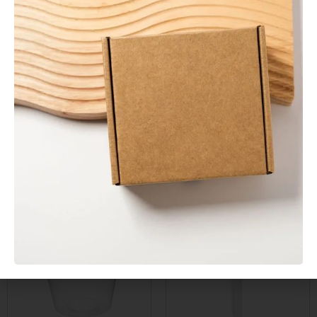
En stock
En stock
Envase Sándwich Kraft
Agitador de Madera
con Ventana
Enfundado 140 mm
0,20
€
0,01
€
Sin IVA
Sin IVA