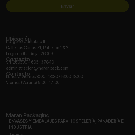
Enviar
Ubicación
Polígono Cantabria II
Calle Las Cañas 71, Pabellón 1 & 2
Logroño (La Rioja) 26009
Contacto
941260609 – 606437840
administracion@maranpack.com
Contacto
Lunes a Viernes 8:00- 13:30 / 16:00-18:00
Viernes (Verano) 9:00- 17:00
Maran Packaging
ENVASES Y EMBALAJES PARA HOSTELERÍA, PANADERÍA E
INDUSTRIA
Tienda