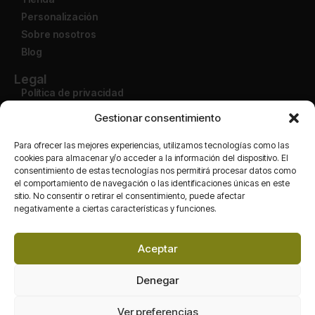
Personalización
Sobre nosotros
Blog
Legal
Política de privacidad
Aviso legal
Gestionar consentimiento
Condiciones de uso
Política de devolución
Para ofrecer las mejores experiencias, utilizamos tecnologías como las
cookies para almacenar y/o acceder a la información del dispositivo. El
consentimiento de estas tecnologías nos permitirá procesar datos como
Cuenta
el comportamiento de navegación o las identificaciones únicas en este
Mi cuenta
sitio. No consentir o retirar el consentimiento, puede afectar
Finalizar compra
negativamente a ciertas características y funciones.
Carrito
Tienda
Aceptar
Redes
Denegar
Ver preferencias