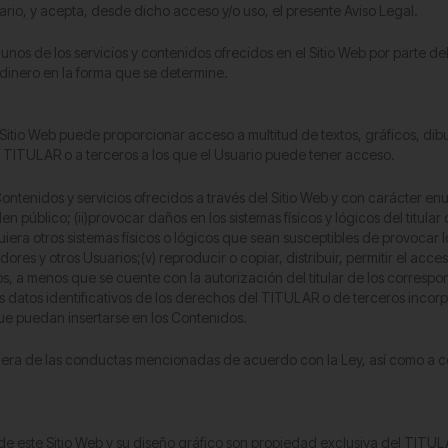
uario, y acepta, desde dicho acceso y/o uso, el presente Aviso Legal.
lgunos de los servicios y contenidos ofrecidos en el Sitio Web por parte 
 dinero en la forma que se determine.
 Sitio Web puede proporcionar acceso a multitud de textos, gráficos, dibu
 TITULAR o a terceros a los que el Usuario puede tener acceso.
enidos y servicios ofrecidos a través del Sitio Web y con carácter enunci
orden público; (ii)provocar daños en los sistemas físicos y lógicos del titu
lesquiera otros sistemas físicos o lógicos que sean susceptibles de provoc
dores y otros Usuarios;(v) reproducir o copiar, distribuir, permitir el ac
, a menos que se cuente con la autorización del titular de los correspond
 datos identificativos de los derechos del TITULAR o de terceros incorpo
e puedan insertarse en los Contenidos.
era de las conductas mencionadas de acuerdo con la Ley, así como a co
e este Sitio Web y su diseño gráfico son propiedad exclusiva del TITULA