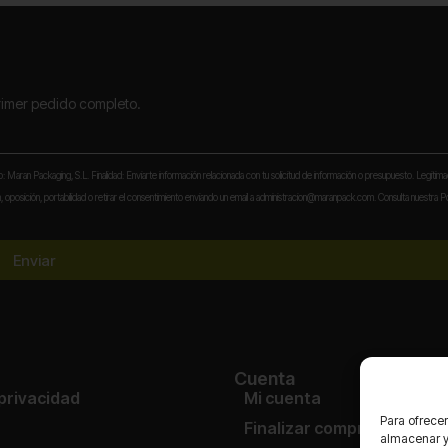
primer pedido completo.
to: Maran Packaging, S.L. Finalidad: Enviarte información relacionada con tu solicitud de información o presupuesto. Legitima
 oposición, portabilidad o retirar el consentimiento enviando un email a administracion@maranpack.com. Consulta nuestra Po
Enviar
Cuenta
 privacidad
Mi cuenta
Para ofrecer
Finalizar compra
almacenar y/