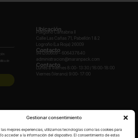
Ubicación
Polígono Cantabria II
Calle Las Cañas 71, Pabellón 1 & 2
Logroño (La Rioja) 26009
Contacto
941260609 – 606437840
ción:
administracion@maranpack.com
lítica de
Contacto
Lunes a Viernes 8:00- 13:30 / 16:00-18:00
Viernes (Verano) 9:00- 17:00
Redes
Gestionar consentimiento
 las mejores experiencias, utilizamos tecnologías como las cookies para
o acceder a la información del dispositivo. El consentimiento de estas