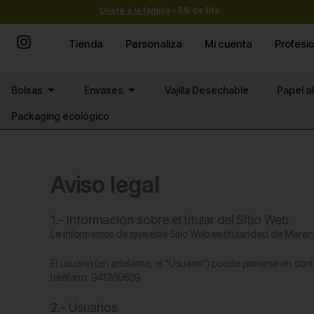
Ir
Únete a la familia
- 5% de Dto
al
contenido
Tienda
Personaliza
Mi cuenta
Profesi
Abrir Bolsas
Abrir Envases
Bolsas
Envases
Vajilla Desechable
Papel a
Packaging ecológico
Aviso legal
1.- Información sobre el titular del Sitio Web
Le informamos de que este Sitio Web es titularidad de Maran 
El usuario (en adelante, el “Usuario”) puede ponerse en co
teléfono: 941260609
2.- Usuarios