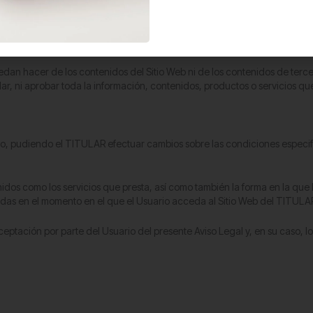
es a otras páginas web que se encuentren en el Sitio Web, pudiendo llev
 bajo su exclusiva responsabilidad al contenido y en las condiciones de 
edan hacer de los contenidos del Sitio Web ni de los contenidos de terc
, ni aprobar toda la información, contenidos, productos o servicios que fa
ido, pudiendo el TITULAR efectuar cambios sobre las condiciones especif
nidos como los servicios que presta, así como también la forma en la qu
das en el momento en el que el Usuario acceda al Sitio Web del TITULA
eptación por parte del Usuario del presente Aviso Legal y, en su caso, 