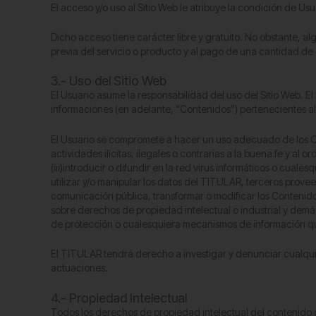
El acceso y/o uso al Sitio Web le atribuye la condición de Us
Dicho acceso tiene carácter libre y gratuito. No obstante, a
previa del servicio o producto y al pago de una cantidad de
3.- Uso del Sitio Web
El Usuario asume la responsabilidad del uso del Sitio Web. El
informaciones (en adelante, “Contenidos”) pertenecientes al
El Usuario se compromete a hacer un uso adecuado de los Cont
actividades ilícitas, ilegales o contrarias a la buena fe y al 
(iii)introducir o difundir en la red virus informáticos o cua
utilizar y/o manipular los datos del TITULAR, terceros provee
comunicación pública, transformar o modificar los Contenidos
sobre derechos de propiedad intelectual o industrial y demás
de protección o cualesquiera mecanismos de información qu
El TITULAR tendrá derecho a investigar y denunciar cualqui
actuaciones.
4.- Propiedad Intelectual
Todos los derechos de propiedad intelectual del contenido d