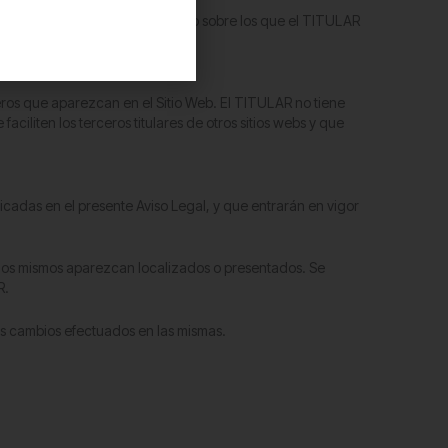
ar al Usuario a otros sitios web sobre los que el TITULAR
uso que rijan en los mismos.
eros que aparezcan en el Sitio Web. El TITULAR no tiene
ciliten los terceros titulares de otros sitios webs y que
icadas en el presente Aviso Legal, y que entrarán en vigor
e los mismos aparezcan localizados o presentados. Se
R.
los cambios efectuados en las mismas.