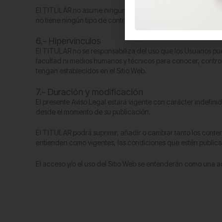
El TITULAR no asume ninguna responsabilidad sobre los enlac
no tiene ningún tipo de control, por lo que el Usuario accede
6.- Hipervínculos
El TITULAR no se responsabiliza del uso que los Usuarios pu
facultad ni medios humanos y técnicos para conocer, controlar
tengan establecidos en el Sitio Web.
7.- Duración y modificación
El presente Aviso Legal estará vigente con carácter indefin
desde el momento de su publicación.
El TITULAR podrá suprimir, añadir o cambiar tanto los conte
entienden como vigentes, las condiciones que estén publica
El acceso y/o el uso del Sitio Web se entenderán como una ac