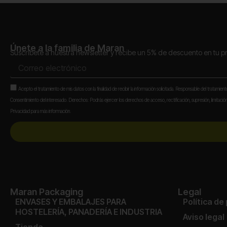
Únete a la familia de Maran
Suscríbete a nuestra newsletter y recibe un 5% de descuento en tu 
Correo
electrónico
Aceptación
Acepto el tratamiento de mis datos con la finalidad de recibir la información solicitada. Responsable del tratamien
Consentimiento del interesado. Derechos: Podrás ejercer los derechos de acceso, rectificación, supresión, limitación,
Privacidad para más información.
Maran Packaging
Legal
ENVASES Y EMBALAJES PARA
Política de
HOSTELERÍA, PANADERÍA E INDUSTRIA
Aviso legal