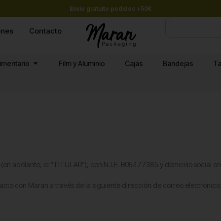
Envío gratuito pedidos +50€
Buscar
ones
Contacto
Abrir Papel alimentario
limentario
Film y Aluminio
Cajas
Bandejas
Ta
(en adelante, el “TITULAR”), con N.I.F. B05477385 y domicilio social en
ntacto con Maran a través de la siguiente dirección de correo electrón