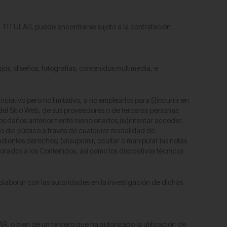
del TITULAR, puede encontrarse sujeto a la contratación
jos, diseños, fotografías, contenidos multimedia, e
ativo pero no limitativo, a no emplearlos para (i)incurrir en
lar del Sitio Web, de sus proveedores o de terceras personas,
ar los daños anteriormente mencionados,(iv)intentar acceder,
ceso del público a través de cualquier modalidad de
ientes derechos; (vi)suprimir, ocultar o manipular las notas
rados a los Contenidos, así como los dispositivos técnicos
laborar con las autoridades en la investigación de dichas
R, o bien de un tercero que ha autorizado la utilización de