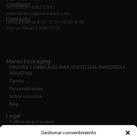
Contacto
941260609 – 606437840
administracion@maranpack.com
Contacto
Lunes a Viernes 8:00- 13:30 / 16:00-18:00
Viernes (Verano) 9:00- 17:00
Maran Packaging
ENVASES Y EMBALAJES PARA HOSTELERÍA, PANADERÍA E
INDUSTRIA
Tienda
Personalización
Sobre nosotros
Blog
Legal
Política de privacidad
Aviso legal
Gestionar consentimiento
Condiciones de uso