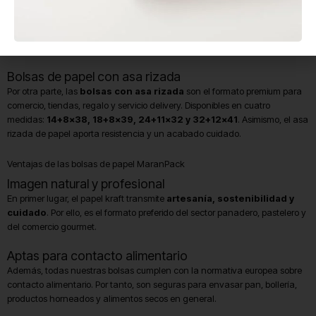
sin asa para pan, croissants, bollería y productos de mostrador.
Disponemos de medidas
12+5×52, 14+6×52 y 20+7×52
para pan, y
formatos
14+6×27 y 18+8×32
para bollería. Por tanto, cubren todas las
piezas habituales del obrador.
Bolsas de papel con asa rizada
Por otra parte, las
bolsas con asa rizada
son el formato premium para
comercio, tiendas, regalo y servicio delivery. Disponibles en cuatro
medidas:
14+8×38, 18+8×39, 24+11×32 y 32+12×41
. Asimismo, el asa
rizada de papel aporta resistencia y un acabado cuidado.
Ventajas de las bolsas de papel MaranPack
Imagen natural y profesional
En primer lugar, el papel kraft transmite
artesanía, sostenibilidad y
cuidado
. Por ello, es el formato preferido del sector panadero, pastelero y
del comercio gourmet.
Aptas para contacto alimentario
Además, todas nuestras bolsas cumplen con la normativa europea sobre
contacto alimentario. Por tanto, son seguras para envasar pan, bollería,
productos horneados y alimentos secos en general.