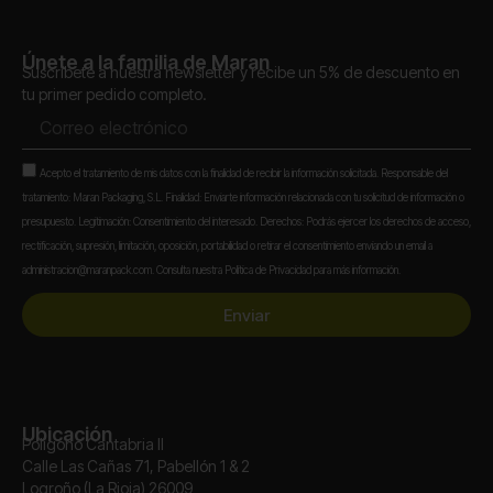
Únete a la familia de Maran
Suscríbete a nuestra newsletter y recibe un 5% de descuento en
tu primer pedido completo.
Correo
electrónico
Aceptación
Acepto el tratamiento de mis datos con la finalidad de recibir la información solicitada. Responsable del
tratamiento: Maran Packaging, S.L. Finalidad: Enviarte información relacionada con tu solicitud de información o
presupuesto. Legitimación: Consentimiento del interesado. Derechos: Podrás ejercer los derechos de acceso,
rectificación, supresión, limitación, oposición, portabilidad o retirar el consentimiento enviando un email a
administracion@maranpack.com. Consulta nuestra Política de Privacidad para más información.
Enviar
Ubicación
Polígono Cantabria II
Calle Las Cañas 71, Pabellón 1 & 2
Logroño (La Rioja) 26009