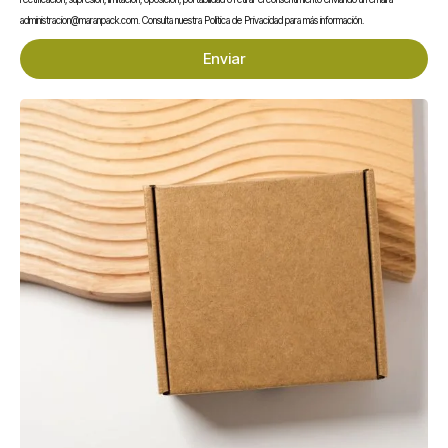
Bolsas de papel con
Bolsas de papel con
asa rizada 24+11×32
asa rizada 32+12×41
administracion@maranpack.com. Consulta nuestra Política de Privacidad para más información.
0,18
€
0,35
€
Sin IVA
Sin IVA
Enviar
Bolsas de papel kraft para panadería, comercio y hostelería
Las
bolsas de papel
de MaranPack están fabricadas en
papel kraft
natural
y ofrecen una imagen elegante, profesional y sostenible.
Trabajamos dos líneas principales. Por un lado, las
bolsas de papel de
panadería
sin asa, en formatos pequeños para pan, bollería y comercio.
Por otro, las
bolsas de papel con asa rizada
, perfectas para entregas,
regalos y compras de mostrador.
Asimismo, todas nuestras bolsas son aptas para contacto alimentario
directo. Además, su acabado natural realza la presentación de cualquier
producto.
Tipos de bolsas de papel disponibles
Bolsas de papel para panadería y bollería
Por un lado, las
bolsas de papel de panadería
son el formato clásico