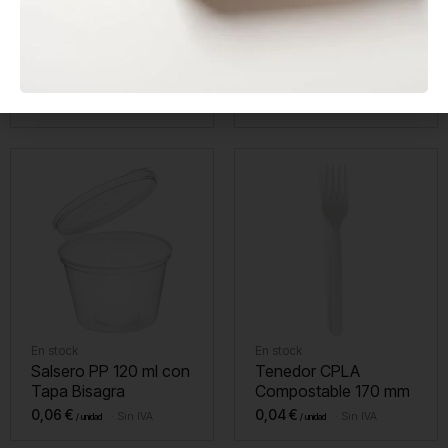
En stock
En stock
Envase Sándwich Kraft
Agitador de Madera
con Ventana
Enfundado 140 mm
0,20
€
0,01
€
Sin IVA
Sin IVA
En stock
En stock
Salsero PP 120 ml con
Tenedor CPLA
Tapa Bisagra
Compostable 170 mm
0,06
€
0,04
€
Sin IVA
Sin IVA