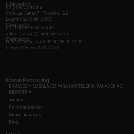
Ubicación
Polígono Cantabria II
Calle Las Cañas 71, Pabellón 1 & 2
Logroño (La Rioja) 26009
Contacto
941260609 – 606437840
administracion@maranpack.com
Contacto
Lunes a Viernes 8:00- 13:30 / 16:00-18:00
Viernes (Verano) 9:00- 17:00
Maran Packaging
ENVASES Y EMBALAJES PARA HOSTELERÍA, PANADERÍA E
INDUSTRIA
Tienda
Personalización
Sobre nosotros
Blog
Legal