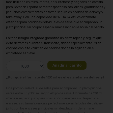
más utilizado en restaurantes, dark kitchens y negocios de comida
para llevar en España para transportar salsas, aliños, guarniciones y
pequeños complementos de forma segura en pedidos de delivery y
take away. Con una capacidad de 120 ml (4 oz), es el formato
estándar para porciones individuales de salsa que acompañan un
plato principal sin ocupar espacio innecesario en la bolsa del pedido.
La tapa bisagra integrada garantiza un cierre rápido y seguro que
evita derrames durante el transporte, siendo especialmente útil en
cocinas con alto volumen de pedidos donde la agilidad en el
emplatado es clave.
Salsero
Añadir al carrito
PP
120
¿Por qué el formato de 120 ml es el estándar en delivery?
ml
con
Una porción individual de salsa para acompañar un plato principal
Tapa
oscila entre 30 y 100 ml según el tipo de salsa. El formato de 120 ml
Bisagra
ofrece el espacio justo para una ración generosa sin desperdiciar
cantidad
envase, y su tamaño encaja perfectamente en la bolsa de delivery
junto con los envases principales sin desplazar ni derramar el