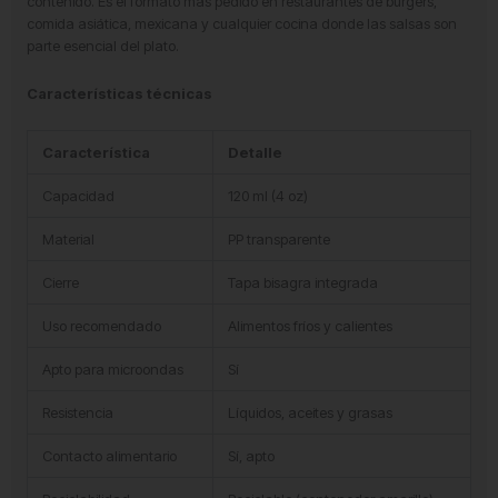
contenido. Es el formato más pedido en restaurantes de burgers,
comida asiática, mexicana y cualquier cocina donde las salsas son
parte esencial del plato.
Características técnicas
Característica
Detalle
Capacidad
120 ml (4 oz)
Material
PP transparente
Cierre
Tapa bisagra integrada
Uso recomendado
Alimentos fríos y calientes
Apto para microondas
Sí
Resistencia
Líquidos, aceites y grasas
Contacto alimentario
Sí, apto