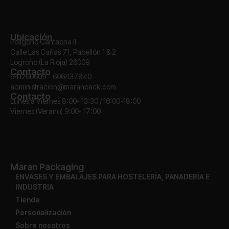
Ubicación
Polígono Cantabria II
Calle Las Cañas 71, Pabellón 1 & 2
Logroño (La Rioja) 26009
Contacto
941260609 – 606437840
administracion@maranpack.com
Contacto
Lunes a Viernes 8:00- 13:30 / 16:00-18:00
Viernes (Verano) 9:00- 17:00
Maran Packaging
ENVASES Y EMBALAJES PARA HOSTELERÍA, PANADERÍA E
INDUSTRIA
Tienda
Personalización
Sobre nosotros