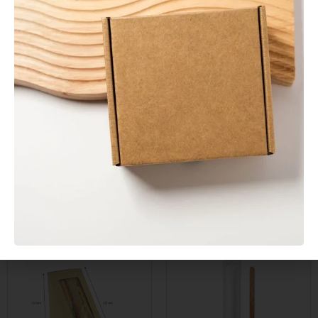
¿Cómo funciona la tapa bisagra?
La tapa está integrada en el
propio salsero mediante una bisagra. Se abre y cierra con una sola
mano sin manipular piezas sueltas, lo que agiliza el servicio y
garantiza un cierre seguro durante el transporte.
¿Es reciclable?
Sí. Al ser de PP (polipropileno), se deposita en el
contenedor amarillo (envases plásticos) en España.
¿Es adecuado para delivery?
Sí, es el formato más utilizado en
servicios de delivery en España para transportar salsas y aliños sin
derrames.
Te puede interesar...