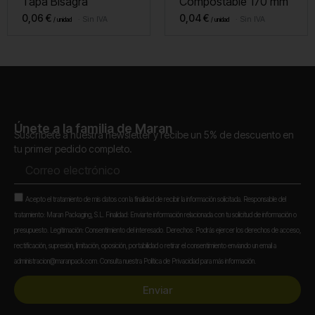
Tapa Bisagra
Compostable 170 mm
0,06
€
0,04
€
Sin IVA
Sin IVA
Únete a la familia de Maran
Suscríbete a nuestra newsletter y recibe un 5% de descuento en
tu primer pedido completo.
Correo
electrónico
Aceptación
Acepto el tratamiento de mis datos con la finalidad de recibir la información solicitada. Responsable del
tratamiento: Maran Packaging, S.L. Finalidad: Enviarte información relacionada con tu solicitud de información o
presupuesto. Legitimación: Consentimiento del interesado. Derechos: Podrás ejercer los derechos de acceso,
rectificación, supresión, limitación, oposición, portabilidad o retirar el consentimiento enviando un email a
administracion@maranpack.com. Consulta nuestra Política de Privacidad para más información.
Enviar