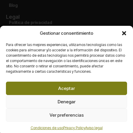
Blog
Legal
Política de privacidad
Aviso legal
Gestionar consentimiento
Condiciones de uso
Política de devolución
Para ofrecer las mejores experiencias, utilizamos tecnologías como las
cookies para almacenar y/o acceder a la información del dispositivo. El
consentimiento de estas tecnologías nos permitirá procesar datos como
Cuenta
el comportamiento de navegación o las identificaciones únicas en este
Mi cuenta
sitio. No consentir o retirar el consentimiento, puede afectar
Finalizar compra
negativamente a ciertas características y funciones.
Carrito
Tienda
Aceptar
Redes
Denegar
Ver preferencias
Maran Packaging S.L. Todos los derechos de autor reservados.
Condiciones de uso
Privacy Policy
Aviso legal
Copyright 2026