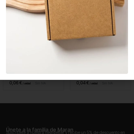
En stock
En stock
Salsero PP 120 ml con
Tenedor CPLA
Tapa Bisagra
Compostable 170 mm
0,06
€
0,04
€
Sin IVA
Sin IVA
Únete a la familia de Maran
Suscríbete a nuestra newsletter y recibe un 5% de descuento en