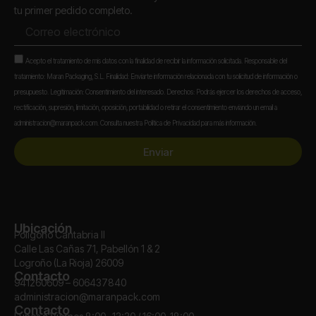
tu primer pedido completo.
Correo
electrónico
Aceptación
Acepto el tratamiento de mis datos con la finalidad de recibir la información solicitada. Responsable del
tratamiento: Maran Packaging, S.L. Finalidad: Enviarte información relacionada con tu solicitud de información o
presupuesto. Legitimación: Consentimiento del interesado. Derechos: Podrás ejercer los derechos de acceso,
rectificación, supresión, limitación, oposición, portabilidad o retirar el consentimiento enviando un email a
administracion@maranpack.com. Consulta nuestra Política de Privacidad para más información.
Enviar
Ubicación
Polígono Cantabria II
Calle Las Cañas 71, Pabellón 1 & 2
Logroño (La Rioja) 26009
Contacto
941260609 – 606437840
administracion@maranpack.com
Contacto