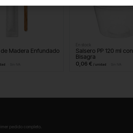
En stock
 de Madera Enfundado
Salsero PP 120 ml co
Bisagra
0,06
€
Sin IVA
Sin IVA
primer pedido completo.