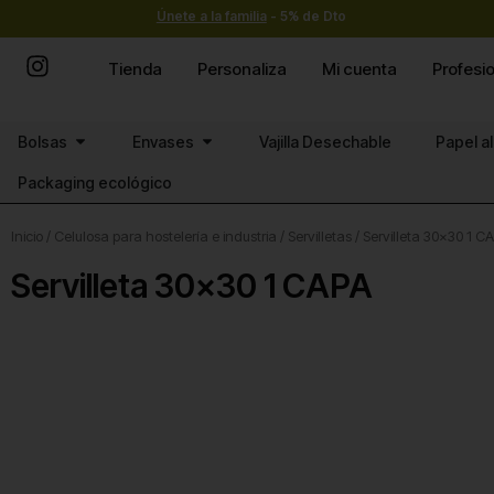
Ir
Únete a la familia
- 5% de Dto
al
contenido
Tienda
Personaliza
Mi cuenta
Profesi
Abrir Bolsas
Abrir Envases
Bolsas
Envases
Vajilla Desechable
Papel a
Packaging ecológico
Inicio
/
Celulosa para hostelería e industria
/
Servilletas
/ Servilleta 30×30 1 C
Servilleta 30×30 1 CAPA