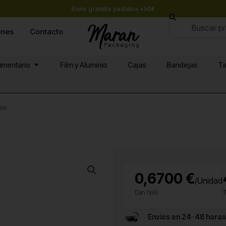
Envío gratuito pedidos +50€
Buscar
ones
Contacto
Abrir Papel alimentario
limentario
Film y Aluminio
Cajas
Bandejas
Ta
APA
0,6700 €
/Unidad
(Sin IVA)
T
Envíos en 24-48 horas