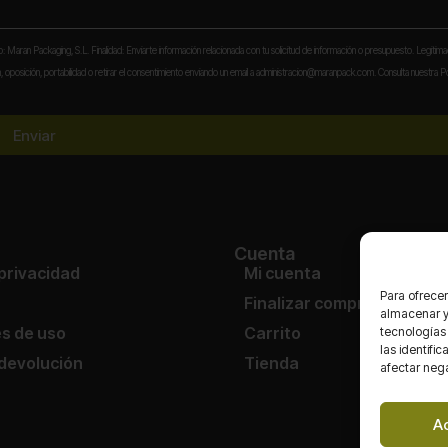
to: Maran Packaging, S.L. Finalidad: Enviarte información relacionada con tu solicitud de información o presupuesto. Legitima
 oposición, portabilidad o retirar el consentimiento enviando un email a administracion@maranpack.com. Consulta nuestra Po
Enviar
Cuenta
 privacidad
Mi cuenta
Para ofrecer
Finalizar compra
almacenar y/
s de uso
Carrito
tecnologías
las identifi
 devolución
Tienda
afectar nega
A