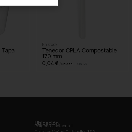
En stock
n Tapa
Tenedor CPLA Compostable
170 mm
0,04
€
Sin IVA
Ubicación
Polígono Cantabria II
Calle Las Cañas 71, Pabellón 1 & 2