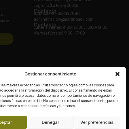
Logroño (La Rioja) 26009
Contacto
941260609 – 606437840
ción:
administracion@maranpack.com
lítica de
Contacto
Lunes a Viernes 8:00- 13:30 / 16:00-18:00
Viernes (Verano) 9:00- 17:00
Redes
Gestionar consentimiento
 las mejores experiencias, utilizamos tecnologías como las cookies para
o acceder a la información del dispositivo. El consentimiento de estas
 nos permitirá procesar datos como el comportamiento de navegación o
caciones únicas en este sitio. No consentir o retirar el consentimiento, puede
tivamente a ciertas características y funciones.
ceptar
Denegar
Ver preferencias