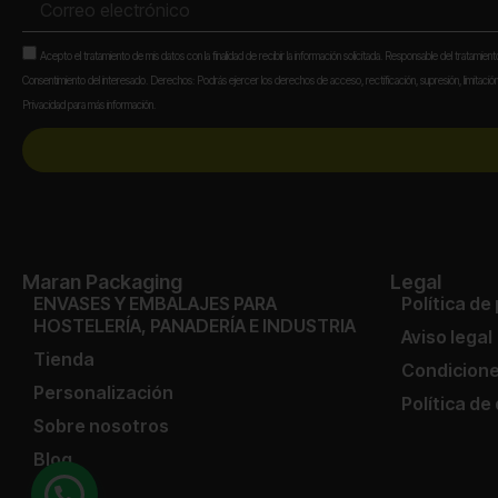
electrónico
Aceptación
Acepto el tratamiento de mis datos con la finalidad de recibir la información solicitada. Responsable del tratamien
Consentimiento del interesado. Derechos: Podrás ejercer los derechos de acceso, rectificación, supresión, limitación,
Privacidad para más información.
Maran Packaging
Legal
ENVASES Y EMBALAJES PARA
Política de
HOSTELERÍA, PANADERÍA E INDUSTRIA
Aviso legal
Tienda
Condicione
Personalización
Política de
Sobre nosotros
Blog