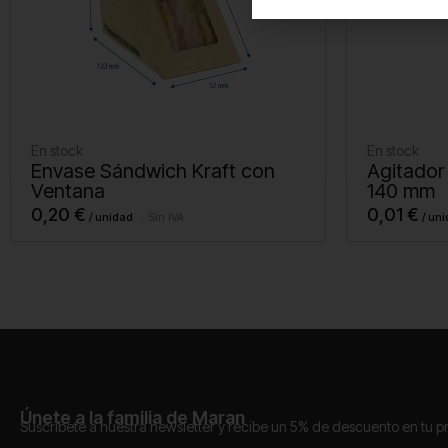
En stock
En stock
Envase Sándwich Kraft con
Agitador
Ventana
140 mm
0,20
€
0,01
€
Sin IVA
Únete a la familia de Maran
Suscríbete a nuestra newsletter y recibe un 5% de descuento en tu 
Correo