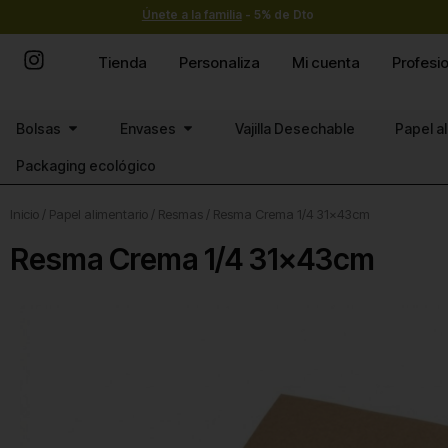
Ir
Únete a la familia
- 5% de Dto
al
contenido
Tienda
Personaliza
Mi cuenta
Profesi
Abrir Bolsas
Abrir Envases
Bolsas
Envases
Vajilla Desechable
Papel a
Packaging ecológico
Inicio
/
Papel alimentario
/
Resmas
/ Resma Crema 1/4 31x43cm
Resma Crema 1/4 31x43cm