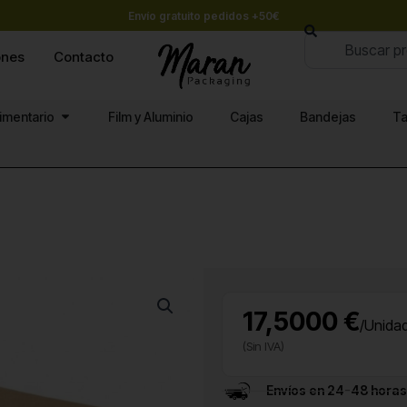
Envío gratuito pedidos +50€
Buscar
ones
Contacto
Abrir Papel alimentario
limentario
Film y Aluminio
Cajas
Bandejas
Ta
17,5000 €
/Unida
(Sin IVA)
Envíos en 24-48 horas