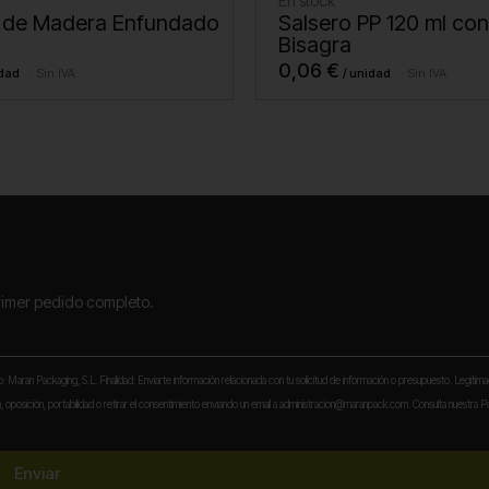
En stock
 de Madera Enfundado
Salsero PP 120 ml co
Bisagra
0,06
€
Sin IVA
Sin IVA
primer pedido completo.
to: Maran Packaging, S.L. Finalidad: Enviarte información relacionada con tu solicitud de información o presupuesto. Legitima
 oposición, portabilidad o retirar el consentimiento enviando un email a administracion@maranpack.com. Consulta nuestra Po
Enviar