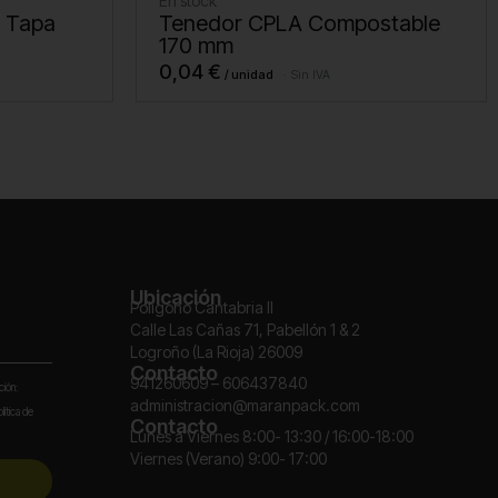
En stock
n Tapa
Tenedor CPLA Compostable
170 mm
0,04
€
Sin IVA
Ubicación
Polígono Cantabria II
Calle Las Cañas 71, Pabellón 1 & 2
Logroño (La Rioja) 26009
Contacto
941260609 – 606437840
ción:
administracion@maranpack.com
lítica de
Contacto
Lunes a Viernes 8:00- 13:30 / 16:00-18:00
Viernes (Verano) 9:00- 17:00