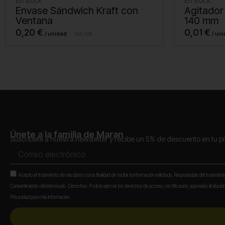
En stock
En stock
Envase Sándwich Kraft con
Agitador
Ventana
140 mm
0,20
€
0,01
€
Sin IVA
Únete a la familia de Maran
Suscríbete a nuestra newsletter y recibe un 5% de descuento en tu 
Correo
electrónico
Aceptación
Acepto el tratamiento de mis datos con la finalidad de recibir la información solicitada. Responsable del tratamien
Consentimiento del interesado. Derechos: Podrás ejercer los derechos de acceso, rectificación, supresión, limitación,
Privacidad para más información.