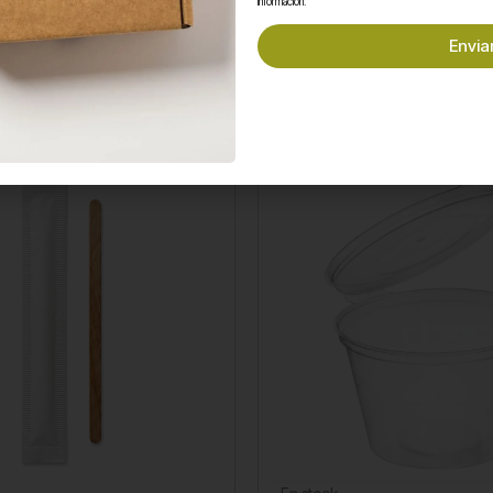
información.
Envia
Te puede interesar...