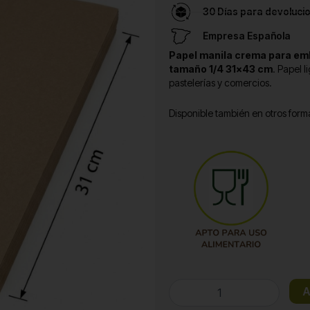
30 Días para devoluci
Empresa Española
Papel manila crema para emb
tamaño 1/4 31×43 cm
. Papel 
pastelerías y comercios.
Disponible también en otros form
Resma
A
Crema