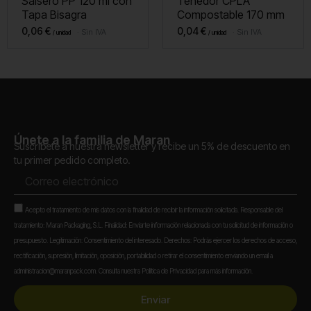
Salsero PP 120 ml con
Tenedor CPLA
Tapa Bisagra
Compostable 170 mm
0,06
€
0,04
€
Sin IVA
Sin IVA
Únete a la familia de Maran
Suscríbete a nuestra newsletter y recibe un 5% de descuento en
tu primer pedido completo.
Correo
electrónico
Aceptación
Acepto el tratamiento de mis datos con la finalidad de recibir la información solicitada. Responsable del
tratamiento: Maran Packaging, S.L. Finalidad: Enviarte información relacionada con tu solicitud de información o
presupuesto. Legitimación: Consentimiento del interesado. Derechos: Podrás ejercer los derechos de acceso,
rectificación, supresión, limitación, oposición, portabilidad o retirar el consentimiento enviando un email a
administracion@maranpack.com. Consulta nuestra Política de Privacidad para más información.
Enviar