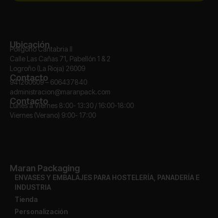
Ubicación
Polígono Cantabria II
Calle Las Cañas 71, Pabellón 1 & 2
Logroño (La Rioja) 26009
Contacto
941260609 – 606437840
administracion@maranpack.com
Contacto
Lunes a Viernes 8:00- 13:30 / 16:00-18:00
Viernes (Verano) 9:00- 17:00
Maran Packaging
ENVASES Y EMBALAJES PARA HOSTELERÍA, PANADERÍA E
INDUSTRIA
Tienda
Personalización