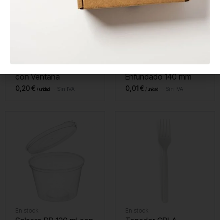
En stock
En stock
Envase Sándwich Kraft
Agitador de Madera
con Ventana
Enfundado 140 mm
0,20
€
0,01
€
Sin IVA
Sin IVA
En stock
En stock