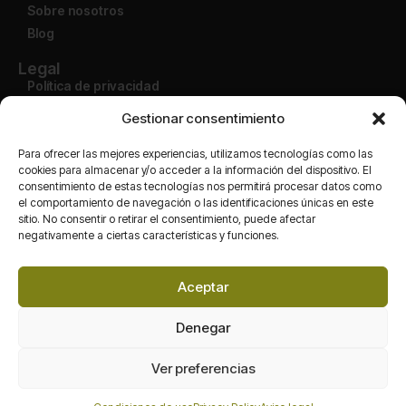
Sobre nosotros
Blog
Legal
Política de privacidad
Aviso legal
Gestionar consentimiento
Condiciones de uso
Política de devolución
Para ofrecer las mejores experiencias, utilizamos tecnologías como las
cookies para almacenar y/o acceder a la información del dispositivo. El
consentimiento de estas tecnologías nos permitirá procesar datos como
Cuenta
el comportamiento de navegación o las identificaciones únicas en este
Mi cuenta
sitio. No consentir o retirar el consentimiento, puede afectar
Finalizar compra
negativamente a ciertas características y funciones.
Carrito
Tienda
Aceptar
Redes
Denegar
Ver preferencias
Maran Packaging S.L. Todos los derechos de autor reservados.