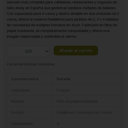
solución más completa para cafeterías, restaurantes y negocios de
take away en España que gestionan pedidos múltiples de bebidas.
Con capacidad para 4 vasos y diseño divisible en dos unidades de 2
vasos, ofrece la máxima flexibilidad para pedidos de 2, 3 o 4 bebidas
sin necesidad de múltiples formatos en stock. Fabricado en fibra de
papel moldeada, es completamente compostable y ofrece una
imagen responsable y sostenible al cliente.
Portavasos
Añadir al carrito
Fibra
Moldeada
Características técnicas
4
Bebidas
cantidad
Característica
Detalle
Capacidad
4 vasos
Material
Fibra de papel moldeada
Formato
Divisible en 2 unidades de 2 vasos
Compostable
Sí