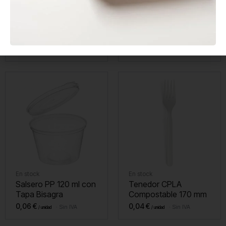
En stock
En stock
Envase Sándwich Kraft
Agitador de Madera
con Ventana
Enfundado 140 mm
0,20
€
0,01
€
Sin IVA
Sin IVA
En stock
En stock
Salsero PP 120 ml con
Tenedor CPLA
Tapa Bisagra
Compostable 170 mm
0,06
€
0,04
€
Sin IVA
Sin IVA