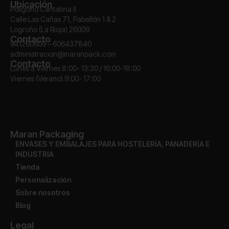
Ubicación
Polígono Cantabria II
Calle Las Cañas 71, Pabellón 1 & 2
Logroño (La Rioja) 26009
Contacto
941260609 – 606437840
administracion@maranpack.com
Contacto
Lunes a Viernes 8:00- 13:30 / 16:00-18:00
Viernes (Verano) 9:00- 17:00
Maran Packaging
ENVASES Y EMBALAJES PARA HOSTELERÍA, PANADERÍA E
INDUSTRIA
Tienda
Personalización
Sobre nosotros
Blog
Legal