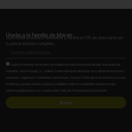
Únete a la familia de Maran
Suscríbete a nuestra newsletter y recibe un 5% de descuento en
tu primer pedido completo.
Correo
electrónico
Aceptación
Acepto el tratamiento de mis datos con la finalidad de recibir la información solicitada. Responsable del
tratamiento: Maran Packaging, S.L. Finalidad: Enviarte información relacionada con tu solicitud de información o
presupuesto. Legitimación: Consentimiento del interesado. Derechos: Podrás ejercer los derechos de acceso,
rectificación, supresión, limitación, oposición, portabilidad o retirar el consentimiento enviando un email a
administracion@maranpack.com. Consulta nuestra Política de Privacidad para más información.
Enviar