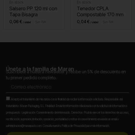
En stock
En stock
Salsero PP 120 ml con
Tenedor CPLA
Tapa Bisagra
Compostable 170 mm
0,06
€
0,04
€
Sin IVA
Sin IVA
Únete a la familia de Maran
Suscríbete a nuestra newsletter y recibe un 5% de descuento en
tu primer pedido completo.
Correo
electrónico
Aceptación
Acepto el tratamiento de mis datos con la finalidad de recibir la información solicitada. Responsable del
tratamiento: Maran Packaging, S.L. Finalidad: Enviarte información relacionada con tu solicitud de información o
presupuesto. Legitimación: Consentimiento del interesado. Derechos: Podrás ejercer los derechos de acceso,
rectificación, supresión, limitación, oposición, portabilidad o retirar el consentimiento enviando un email a
administracion@maranpack.com. Consulta nuestra Política de Privacidad para más información.