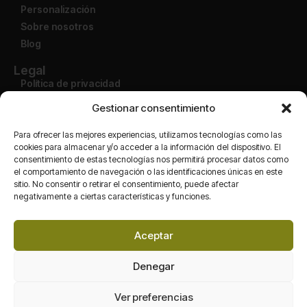
Personalización
Sobre nosotros
Blog
Legal
Política de privacidad
Aviso legal
Gestionar consentimiento
Condiciones de uso
Política de devolución
Para ofrecer las mejores experiencias, utilizamos tecnologías como las
cookies para almacenar y/o acceder a la información del dispositivo. El
consentimiento de estas tecnologías nos permitirá procesar datos como
Cuenta
el comportamiento de navegación o las identificaciones únicas en este
Mi cuenta
sitio. No consentir o retirar el consentimiento, puede afectar
Finalizar compra
negativamente a ciertas características y funciones.
Carrito
Tienda
Aceptar
Redes
Denegar
Ver preferencias