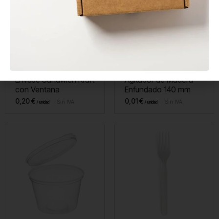
En stock
En stock
Envase Sándwich Kraft
Agitador de Madera
con Ventana
Enfundado 140 mm
0,20
€
0,01
€
Sin IVA
Sin IVA