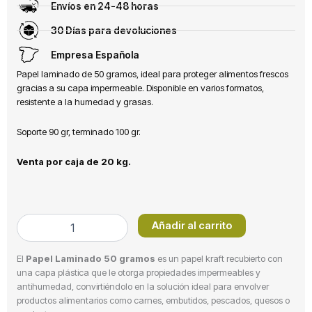
Envíos en 24-48 horas
30 Días para devoluciones
Empresa Española
Papel laminado de 50 gramos, ideal para proteger alimentos frescos
gracias a su capa impermeable. Disponible en varios formatos,
resistente a la humedad y grasas.
Soporte 90 gr, terminado 100 gr.
Venta por caja de 20 kg.
Papel
Añadir al carrito
laminado
10-
El
Papel Laminado 50 gramos
es un papel kraft recubierto con
90gr
una capa plástica que le otorga propiedades impermeables y
/
antihumedad, convirtiéndolo en la solución ideal para envolver
38x54
productos alimentarios como carnes, embutidos, pescados, quesos o
cantidad