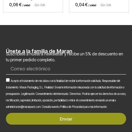
0,06
€
0,04
€
Sin IVA
Sin IVA
Únete a la familia de Maran
Suscríbete a nuestra newsletter y recibe un 5% de descuento en
tu primer pedido completo.
Correo
electrónico
Aceptación
Acepto el tratamiento de mis datos con la finalidad de recibir la información solicitada. Responsable del
tratamiento: Maran Packaging, S.L. Finalidad: Enviarte información relacionada con tu solicitud de información o
presupuesto. Legitimación: Consentimiento del interesado. Derechos: Podrás ejercer los derechos de acceso,
rectificación, supresión, limitación, oposición, portabilidad o retirar el consentimiento enviando un email a
administracion@maranpack.com. Consulta nuestra Política de Privacidad para más información.
Enviar