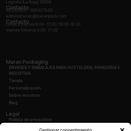
Logroño (La Rioja) 26009
Contacto
941260609 – 606437840
administracion@maranpack.com
Contacto
Lunes a Viernes 8:00- 13:30 / 16:00-18:00
Viernes (Verano) 9:00- 17:00
Maran Packaging
ENVASES Y EMBALAJES PARA HOSTELERÍA, PANADERÍA E
INDUSTRIA
Tienda
Personalización
Sobre nosotros
Blog
Legal
Política de privacidad
Aviso legal
Gestionar consentimiento