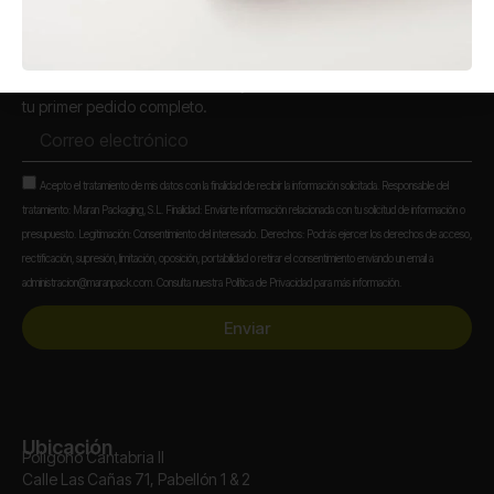
Únete a la familia de Maran
Suscríbete a nuestra newsletter y recibe un 5% de descuento en
tu primer pedido completo.
Correo
electrónico
Aceptación
Acepto el tratamiento de mis datos con la finalidad de recibir la información solicitada. Responsable del
tratamiento: Maran Packaging, S.L. Finalidad: Enviarte información relacionada con tu solicitud de información o
presupuesto. Legitimación: Consentimiento del interesado. Derechos: Podrás ejercer los derechos de acceso,
rectificación, supresión, limitación, oposición, portabilidad o retirar el consentimiento enviando un email a
administracion@maranpack.com. Consulta nuestra Política de Privacidad para más información.
Enviar
Ubicación
Polígono Cantabria II
Calle Las Cañas 71, Pabellón 1 & 2