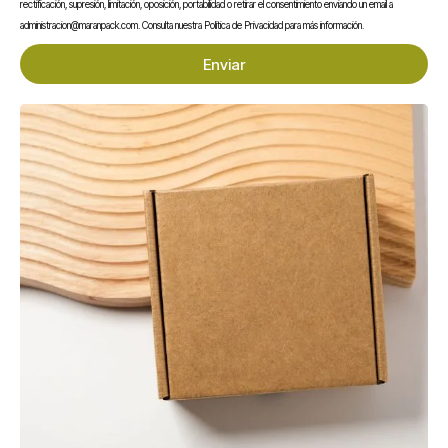
Envase Sándwich Kraft
Agitador de Madera
rectificación, supresión, limitación, oposición, portabilidad o retirar el consentimiento enviando un email a
con Ventana
Enfundado 140 mm
administracion@maranpack.com. Consulta nuestra Política de Privacidad para más información.
0,20
€
0,01
€
Sin IVA
Sin IVA
Enviar
En stock
En stock
Salsero PP 120 ml con
Tenedor CPLA
Tapa Bisagra
Compostable 170 mm
0,06
€
0,04
€
Sin IVA
Sin IVA