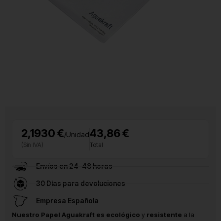
2,1930 €
43,86 €
/Unidad
(Sin IVA)
Total
Envíos en 24-48 horas
30 Días para devoluciones
Empresa Española
Nuestro Papel Aguakraft es ecológico
y
resistente
a la