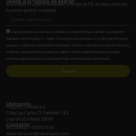
Únete a la familia de Maran
Suscríbete a nuestra newsletter y recibe un 5% de descuento en
tu primer pedido completo.
Correo
electrónico
Aceptación
Acepto el tratamiento de mis datos con la finalidad de recibir la información solicitada. Responsable del
tratamiento: Maran Packaging, S.L. Finalidad: Enviarte información relacionada con tu solicitud de información o
presupuesto. Legitimación: Consentimiento del interesado. Derechos: Podrás ejercer los derechos de acceso,
rectificación, supresión, limitación, oposición, portabilidad o retirar el consentimiento enviando un email a
administracion@maranpack.com. Consulta nuestra Política de Privacidad para más información.
Enviar
Ubicación
Polígono Cantabria II
Calle Las Cañas 71, Pabellón 1 & 2
Logroño (La Rioja) 26009
Contacto
941260609 – 606437840
administracion@maranpack.com