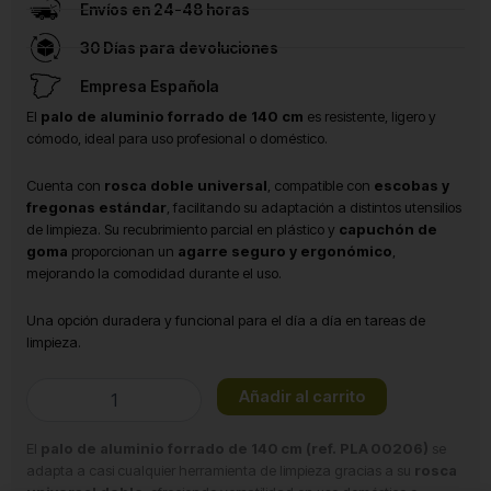
Envíos en 24-48 horas
30 Días para devoluciones
Empresa Española
El
palo de aluminio forrado de 140 cm
es resistente, ligero y
cómodo, ideal para uso profesional o doméstico.
Cuenta con
rosca doble universal
, compatible con
escobas y
fregonas estándar
, facilitando su adaptación a distintos utensilios
de limpieza. Su recubrimiento parcial en plástico y
capuchón de
goma
proporcionan un
agarre seguro y ergonómico
,
mejorando la comodidad durante el uso.
Una opción duradera y funcional para el día a día en tareas de
limpieza.
Mango
Añadir al carrito
de
escoba
El
palo de aluminio forrado de 140 cm (ref. PLA 00206)
se
cantidad
adapta a casi cualquier herramienta de limpieza gracias a su
rosca