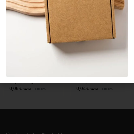
En stock
En stock
Salsero PP 120 ml con
Tenedor CPLA
Tapa Bisagra
Compostable 170 mm
0,06
€
0,04
€
Sin IVA
Sin IVA