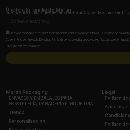
Únete a la familia de Maran
Suscríbete a nuestra newsletter y recibe un 5% de descuento en tu 
Correo
electrónico
Aceptación
Acepto el tratamiento de mis datos con la finalidad de recibir la información solicitada. Responsable del tratamien
Consentimiento del interesado. Derechos: Podrás ejercer los derechos de acceso, rectificación, supresión, limitación,
Privacidad para más información.
Maran Packaging
Legal
ENVASES Y EMBALAJES PARA
Política de
HOSTELERÍA, PANADERÍA E INDUSTRIA
Aviso legal
Tienda
Condicione
Personalización
Política de
Sobre nosotros