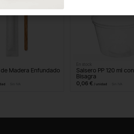
En stock
 de Madera Enfundado
Salsero PP 120 ml co
Bisagra
0,06
€
Sin IVA
Sin IVA