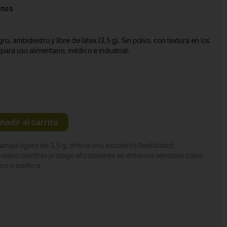
ones
, ambidiestro y libre de látex (3,5 g). Sin polvo, con textura en los
ara uso alimentario, médico e industrial.
ñadir al carrito
maje ligero de 3,5 g, ofrece una excelente flexibilidad,
ano mientras protege eficazmente en entornos sensibles como
os o estética.