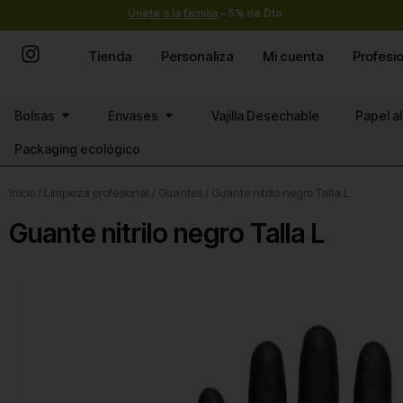
Ir
Únete a la familia
- 5% de Dto
al
contenido
Tienda
Personaliza
Mi cuenta
Profesi
Abrir Bolsas
Abrir Envases
Bolsas
Envases
Vajilla Desechable
Papel a
Packaging ecológico
Inicio
/
Limpieza profesional
/
Guantes
/ Guante nitrilo negro Talla L
Guante nitrilo negro Talla L