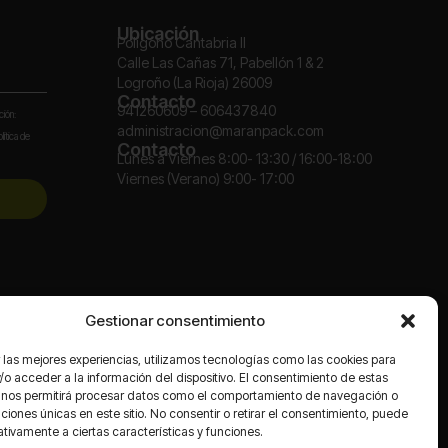
Ubicación
Polígono Cantabria II
Calle Las Cañas 71, Pabellón 1 & 2
Logroño (La Rioja) 26009
Contacto
941260609 – 606437840
ción:
administracion@maranpack.com
lítica de
Contacto
Lunes a Viernes 8:00- 13:30 / 16:00-18:00
Viernes (Verano) 9:00- 17:00
Redes
Gestionar consentimiento
 las mejores experiencias, utilizamos tecnologías como las cookies para
o acceder a la información del dispositivo. El consentimiento de estas
 nos permitirá procesar datos como el comportamiento de navegación o
caciones únicas en este sitio. No consentir o retirar el consentimiento, puede
tivamente a ciertas características y funciones.