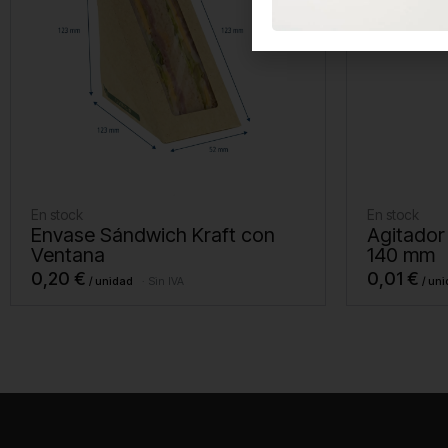
En stock
En stock
Envase Sándwich Kraft con
Agitador
Ventana
140 mm
0,20
€
0,01
€
Sin IVA