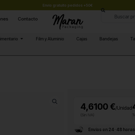
Envío gratuito pedidos +50€
Buscar
ones
Contacto
Abrir Papel alimentario
limentario
Film y Aluminio
Cajas
Bandejas
Ta
4,6100 €
/Unidad
(Sin IVA)
T
Envíos en 24-48 horas