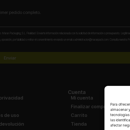
primer pedido completo.
to: Maran Packaging, S.L. Finalidad: Enviarte información relacionada con tu solicitud de información o presupuesto. Legitima
 oposición, portabilidad o retirar el consentimiento enviando un email a administracion@maranpack.com. Consulta nuestra Po
Enviar
Cuenta
 privacidad
Mi cuenta
Para ofrecer
Finalizar compra
almacenar y/
s de uso
Carrito
tecnologías
las identifi
 devolución
Tienda
afectar nega