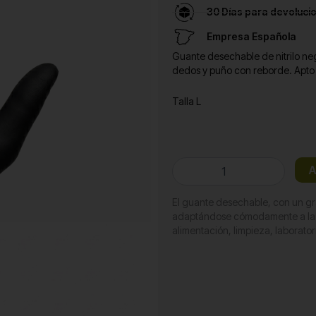
30 Días para devoluci
Empresa Española
Guante desechable de nitrilo negro
dedos y puño con reborde. Apto p
Talla L
Guante
A
nitrilo
negro
El guante desechable, con un gra
Talla
adaptándose cómodamente a la m
L
alimentación, limpieza, laboratori
cantidad