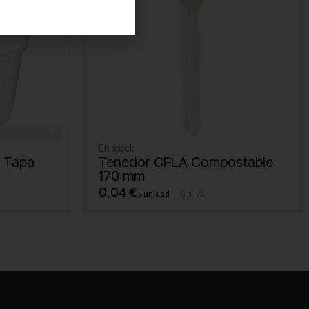
En stock
n Tapa
Tenedor CPLA Compostable
170 mm
0,04
€
Sin IVA