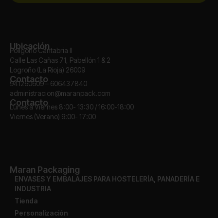
Ubicación
Polígono Cantabria II
Calle Las Cañas 71, Pabellón 1 & 2
Logroño (La Rioja) 26009
Contacto
941260609 – 606437840
administracion@maranpack.com
Contacto
Lunes a Viernes 8:00- 13:30 / 16:00-18:00
Viernes (Verano) 9:00- 17:00
Maran Packaging
ENVASES Y EMBALAJES PARA HOSTELERÍA, PANADERÍA E
INDUSTRIA
Tienda
Personalización