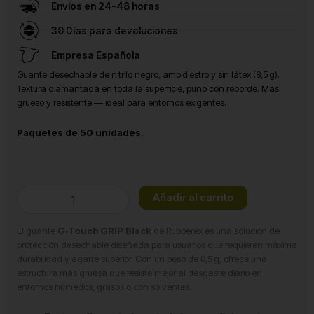
Envíos en 24-48 horas
30 Días para devoluciones
Empresa Española
Guante desechable de nitrilo negro, ambidiestro y sin látex (8,5 g).
Textura diamantada en toda la superficie, puño con reborde. Más
grueso y resistente — ideal para entornos exigentes.
Paquetes de 50 unidades.
Guante
Añadir al carrito
nitrilo
negro
El guante
G‑Touch GRIP Black
de Rubberex es una solución de
GRIP
protección desechable diseñada para usuarios que requieren máxima
Talla
durabilidad y agarre superior. Con un peso de 8,5 g, ofrece una
S
estructura más gruesa que resiste mejor al desgaste diario en
cantidad
entornos húmedos, grasos o con solventes.