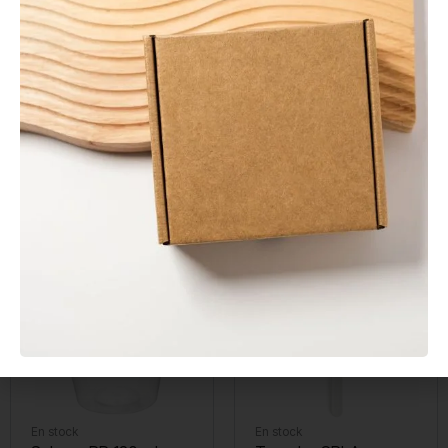
En stock
En stock
Envase Sándwich Kraft
Agitador de Madera
con Ventana
Enfundado 140 mm
0,20
€
0,01
€
Sin IVA
Sin IVA
En stock
En stock