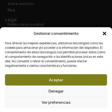
Sobre nosotros
Blog
Legal
Política de privacidad
Aviso legal
Gestionar consentimiento
Condiciones de uso
Política de devolución
Para ofrecer las mejores experiencias, utilizamos tecnologías como las
cookies para almacenar y/o acceder a la información del dispositivo. El
consentimiento de estas tecnologías nos permitirá procesar datos como
Cuenta
el comportamiento de navegación o las identificaciones únicas en este
Mi cuenta
sitio. No consentir o retirar el consentimiento, puede afectar
Finalizar compra
negativamente a ciertas características y funciones.
Carrito
Tienda
Aceptar
Redes
Denegar
Ver preferencias
Maran Packaging S.L. Todos los derechos de autor reservados.