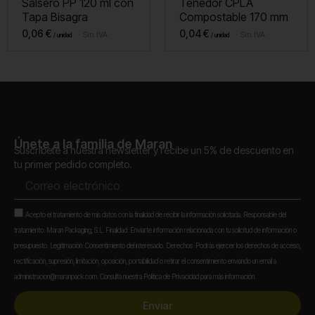
Salsero PP 120 ml con
Tenedor CPLA
Tapa Bisagra
Compostable 170 mm
0,06
€
0,04
€
Sin IVA
Sin IVA
Únete a la familia de Maran
Suscríbete a nuestra newsletter y recibe un 5% de descuento en
tu primer pedido completo.
Correo
electrónico
Aceptación
Acepto el tratamiento de mis datos con la finalidad de recibir la información solicitada. Responsable del
tratamiento: Maran Packaging, S.L. Finalidad: Enviarte información relacionada con tu solicitud de información o
presupuesto. Legitimación: Consentimiento del interesado. Derechos: Podrás ejercer los derechos de acceso,
rectificación, supresión, limitación, oposición, portabilidad o retirar el consentimiento enviando un email a
administracion@maranpack.com. Consulta nuestra Política de Privacidad para más información.
Enviar