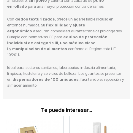
ambidiestro,
sin polvo
y cuenta con acabado de
puño
enrollado
para una mayor protección contra derrames.
Con
dedos texturizados
, ofrece un agarre fiable incluso en
entornos húmedos. Su
flexibilidad y ajuste
ergonómico
aseguran comodidad durante trabajos prolongados.
Cumple con normativas CE para
equipo de protección
individual de categoría III
,
uso médico clase
I
y
manipulación de alimentos
conforme al Reglamento UE
10/2011.
Ideal para sectores sanitarios, laboratorios, industria alimentaria,
limpieza, hostelería y servicios de belleza. Los guantes se presentan
en
dispensadores de 100 unidades
, facilitando su reposición y
almacenamiento
Te puede interesar...