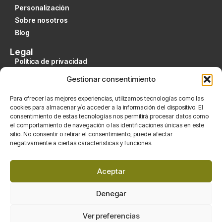
Personalización
Sobre nosotros
Blog
Legal
Política de privacidad
Aviso legal
Gestionar consentimiento
Condiciones de uso
Política de devolución
Para ofrecer las mejores experiencias, utilizamos tecnologías como las
cookies para almacenar y/o acceder a la información del dispositivo. El
consentimiento de estas tecnologías nos permitirá procesar datos como
Cuenta
el comportamiento de navegación o las identificaciones únicas en este
Mi cuenta
sitio. No consentir o retirar el consentimiento, puede afectar
Finalizar compra
negativamente a ciertas características y funciones.
Carrito
Tienda
Aceptar
Redes
Denegar
Ver preferencias