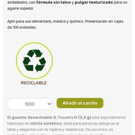
ambidiestro, con
fórmula sin talco
y
pulgar texturizado
para un
agarre superior.
Apto para uso alimentario, médico y químico. Presentación en cajas
de 100 unidades.
Guante
Añadir al carrito
nitrilo
azul
El guante desechable G.Touch LG (3,5 g)
está especialmente
Talla
fabricado en
nitrilo sintético
, ideal para personas alérgicas al
L
látex y exigentes con la higiene y resistencia. De uso único, es
cantidad