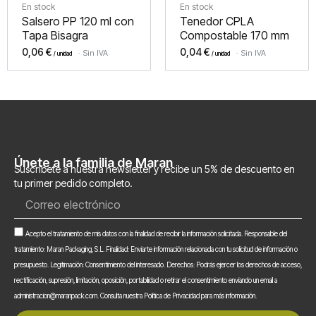
En stock
En stock
Salsero PP 120 ml con
Tenedor CPLA
Tapa Bisagra
Compostable 170 mm
0,06
€
0,04
€
Sin IVA
Sin IVA
Únete a la familia de Maran
Suscríbete a nuestra newsletter y recibe un 5% de descuento en
tu primer pedido completo.
Correo
electrónico
Aceptación
Acepto el tratamiento de mis datos con la finalidad de recibir la información solicitada. Responsable del
tratamiento: Maran Packaging, S.L. Finalidad: Enviarte información relacionada con tu solicitud de información o
presupuesto. Legitimación: Consentimiento del interesado. Derechos: Podrás ejercer los derechos de acceso,
rectificación, supresión, limitación, oposición, portabilidad o retirar el consentimiento enviando un email a
administracion@maranpack.com. Consulta nuestra Política de Privacidad para más información.