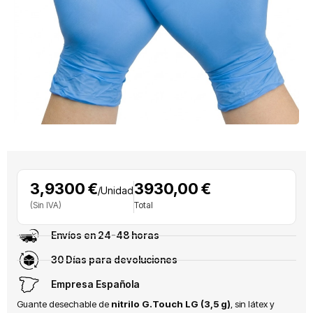
3,9300 €
3930,00 €
/Unidad
(Sin IVA)
Total
Envíos en 24-48 horas
30 Días para devoluciones
Empresa Española
Guante desechable de
nitrilo G.Touch LG (3,5 g)
, sin látex y