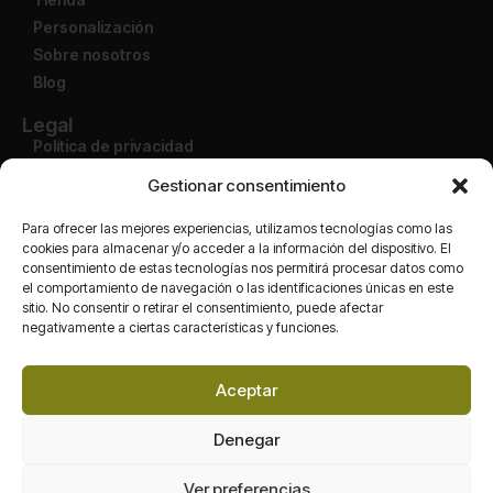
Personalización
Sobre nosotros
Blog
Legal
Política de privacidad
Aviso legal
Gestionar consentimiento
Condiciones de uso
Política de devolución
Para ofrecer las mejores experiencias, utilizamos tecnologías como las
cookies para almacenar y/o acceder a la información del dispositivo. El
consentimiento de estas tecnologías nos permitirá procesar datos como
Cuenta
el comportamiento de navegación o las identificaciones únicas en este
Mi cuenta
sitio. No consentir o retirar el consentimiento, puede afectar
Finalizar compra
negativamente a ciertas características y funciones.
Carrito
Tienda
Aceptar
Redes
Denegar
Ver preferencias