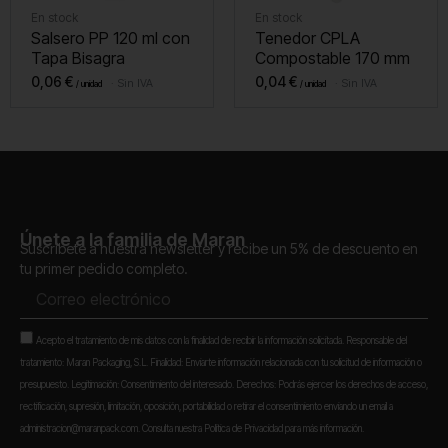
En stock
En stock
Salsero PP 120 ml con
Tenedor CPLA
Tapa Bisagra
Compostable 170 mm
0,06
€
0,04
€
Sin IVA
Sin IVA
Únete a la familia de Maran
Suscríbete a nuestra newsletter y recibe un 5% de descuento en
tu primer pedido completo.
Correo
electrónico
Aceptación
Acepto el tratamiento de mis datos con la finalidad de recibir la información solicitada. Responsable del
tratamiento: Maran Packaging, S.L. Finalidad: Enviarte información relacionada con tu solicitud de información o
presupuesto. Legitimación: Consentimiento del interesado. Derechos: Podrás ejercer los derechos de acceso,
rectificación, supresión, limitación, oposición, portabilidad o retirar el consentimiento enviando un email a
administracion@maranpack.com. Consulta nuestra Política de Privacidad para más información.