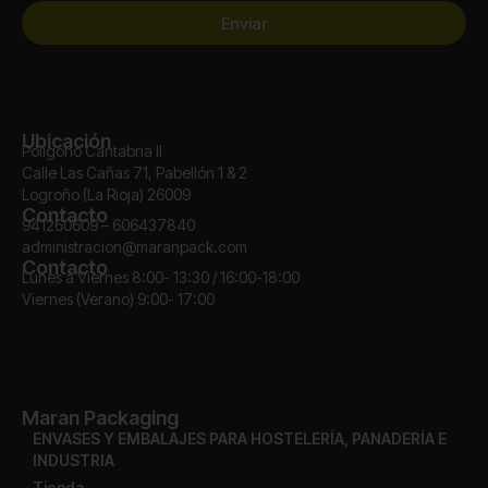
Enviar
Ubicación
Polígono Cantabria II
Calle Las Cañas 71, Pabellón 1 & 2
Logroño (La Rioja) 26009
Contacto
941260609 – 606437840
administracion@maranpack.com
Contacto
Lunes a Viernes 8:00- 13:30 / 16:00-18:00
Viernes (Verano) 9:00- 17:00
Maran Packaging
ENVASES Y EMBALAJES PARA HOSTELERÍA, PANADERÍA E
INDUSTRIA
Tienda