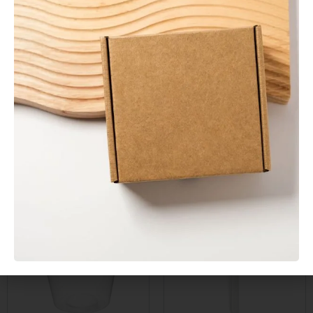
En stock
En stock
Envase Sándwich Kraft
Agitador de Madera
con Ventana
Enfundado 140 mm
0,20
€
0,01
€
Sin IVA
Sin IVA