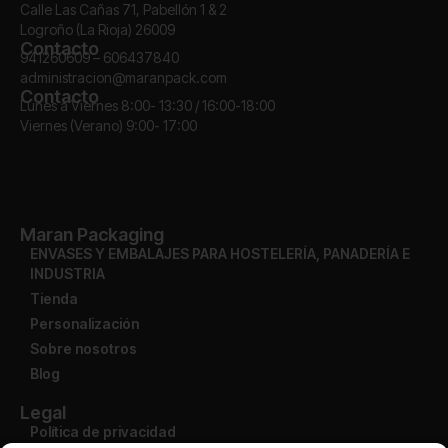
Calle Las Cañas 71, Pabellón 1 & 2
Logroño (La Rioja) 26009
Contacto
941260609 – 606437840
administracion@maranpack.com
Contacto
Lunes a Viernes 8:00- 13:30 / 16:00-18:00
Viernes (Verano) 9:00- 17:00
Maran Packaging
ENVASES Y EMBALAJES PARA HOSTELERÍA, PANADERÍA E
INDUSTRIA
Tienda
Personalización
Sobre nosotros
Blog
Legal
Política de privacidad