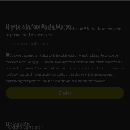
Únete a la familia de Maran
Suscríbete a nuestra newsletter y recibe un 5% de descuento en
tu primer pedido completo.
Correo
electrónico
Aceptación
Acepto el tratamiento de mis datos con la finalidad de recibir la información solicitada. Responsable del
tratamiento: Maran Packaging, S.L. Finalidad: Enviarte información relacionada con tu solicitud de información o
presupuesto. Legitimación: Consentimiento del interesado. Derechos: Podrás ejercer los derechos de acceso,
rectificación, supresión, limitación, oposición, portabilidad o retirar el consentimiento enviando un email a
administracion@maranpack.com. Consulta nuestra Política de Privacidad para más información.
Enviar
Ubicación
Polígono Cantabria II