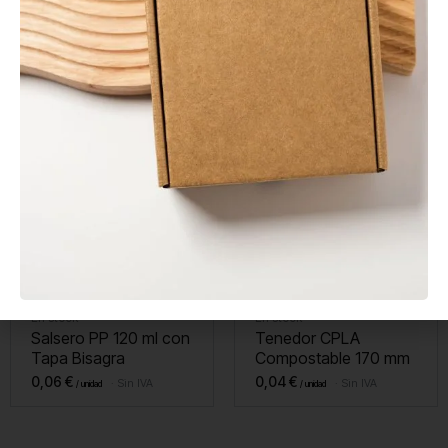
En stock
En stock
Envase Sándwich Kraft
Agitador de Madera
con Ventana
Enfundado 140 mm
0,20
€
0,01
€
Sin IVA
Sin IVA
En stock
En stock
Salsero PP 120 ml con
Tenedor CPLA
Tapa Bisagra
Compostable 170 mm
0,06
€
0,04
€
Sin IVA
Sin IVA