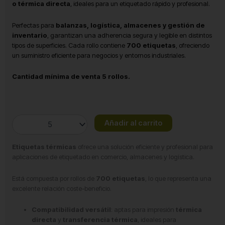
o térmica directa
, ideales para un etiquetado rápido y profesional.
Perfectas para
balanzas, logística, almacenes y gestión de
inventario
, garantizan una adherencia segura y legible en distintos
tipos de superficies. Cada rollo contiene
700 etiquetas
, ofreciendo
un suministro eficiente para negocios y entornos industriales.
Cantidad mínima de venta 5 rollos.
Etiqueta
Añadir al carrito
55x65
para
Etiquetas térmicas
ofrece una solución eficiente y profesional para
el
aplicaciones de etiquetado en comercio, almacenes y logística.
peso
cantidad
Está compuesta por rollos de
700 etiquetas
, lo que representa una
excelente relación coste-beneficio.
Compatibilidad versátil
: aptas para impresión
térmica
directa
y
transferencia térmica
, ideales para