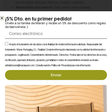
personalizar artículos, fechas, códigos o precios.
Materiales duraderos
: fabricadas sobre papeles
estucados de alta calidad e incluso con opción en poliéster,
pensadas para resistir manipulación, almacenar y mantener
¡5% Dto. en tu primer pedido!​
legibilidad en condiciones exigentes.
Únete a la familia de Maran y recibe un 5% de descuento como regalo
de bienvenida :)
Uso recomendado
: perfectas para etiquetaje en balanzas,
Correo
envíos, almacenes o logística, donde la identificación precisa y
electrónico
rápida es clave.
Aceptación
Acepto el tratamiento de mis datos con la finalidad de recibir la información solicitada. Responsable del
tratamiento: Maran Packaging, S.L. Finalidad: Enviarte información relacionada con tu solicitud de información o
presupuesto. Legitimación: Consentimiento del interesado. Derechos: Podrás ejercer los derechos de acceso,
Te puede interesar...
rectificación, supresión, limitación, oposición, portabilidad o retirar el consentimiento enviando un email a
administracion@maranpack.com. Consulta nuestra Política de Privacidad para más información.
Enviar