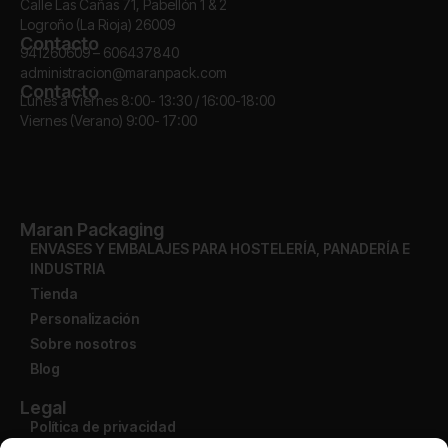
Calle Las Cañas 71, Pabellón 1 & 2
Logroño (La Rioja) 26009
Contacto
941260609 – 606437840
administracion@maranpack.com
Contacto
Lunes a Viernes 8:00- 13:30 / 16:00-18:00
Viernes (Verano) 9:00- 17:00
Maran Packaging
ENVASES Y EMBALAJES PARA HOSTELERÍA, PANADERÍA E
INDUSTRIA
Tienda
Personalización
Sobre nosotros
Blog
Legal
Política de privacidad