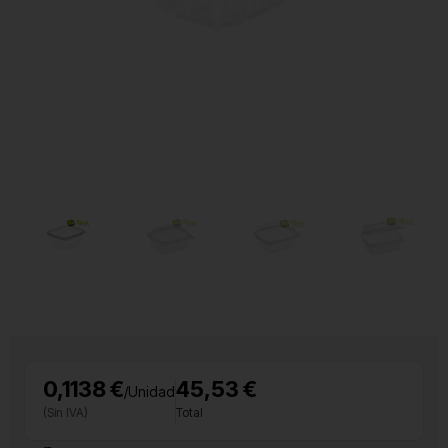
0,1138 €
45,53 €
/Unidad
(Sin IVA)
Total