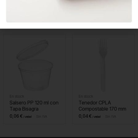
Envase Sándwich Kraft
Agitador de Madera
con Ventana
Enfundado 140 mm
0,20
€
0,01
€
Sin IVA
Sin IVA
En stock
En stock
Salsero PP 120 ml con
Tenedor CPLA
Tapa Bisagra
Compostable 170 mm
0,06
€
0,04
€
Sin IVA
Sin IVA