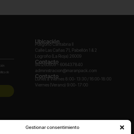
Ubicación
Polígono Cantabria II
Calle Las Cañas 71, Pabellón 1 & 2
Logroño (La Rioja) 26009
Contacto
941260609 – 606437840
ción:
administracion@maranpack.com
lítica de
Contacto
Lunes a Viernes 8:00- 13:30 / 16:00-18:00
Viernes (Verano) 9:00- 17:00
Redes
Gestionar consentimiento