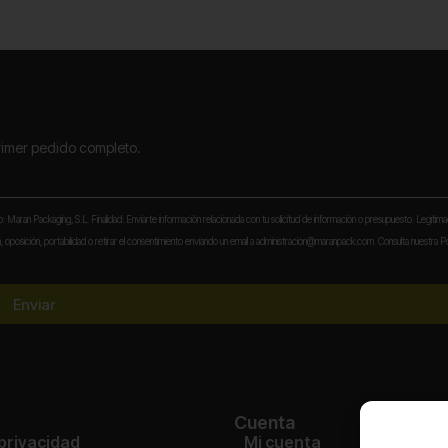
primer pedido completo.
to: Maran Packaging, S.L. Finalidad: Enviarte información relacionada con tu solicitud de información o presupuesto. Legitima
 oposición, portabilidad o retirar el consentimiento enviando un email a administracion@maranpack.com. Consulta nuestra Po
Enviar
Cuenta
 privacidad
Mi cuenta