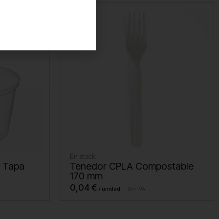
En stock
n Tapa
Tenedor CPLA Compostable
170 mm
0,04
€
Sin IVA