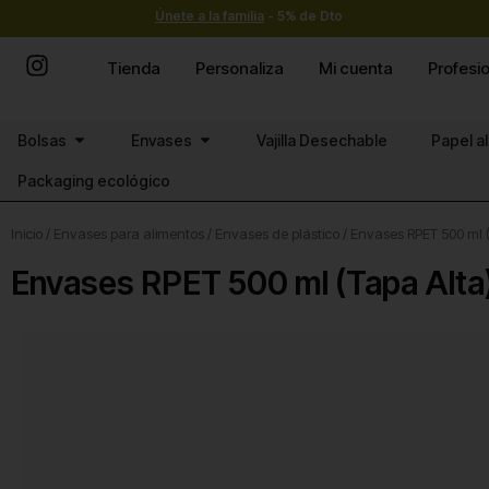
Ir
Únete a la familia
- 5% de Dto
al
contenido
Tienda
Personaliza
Mi cuenta
Profesi
Abrir Bolsas
Abrir Envases
Bolsas
Envases
Vajilla Desechable
Papel a
Packaging ecológico
Inicio
/
Envases para alimentos
/
Envases de plástico
/ Envases RPET 500 ml 
Envases RPET 500 ml (Tapa Alta