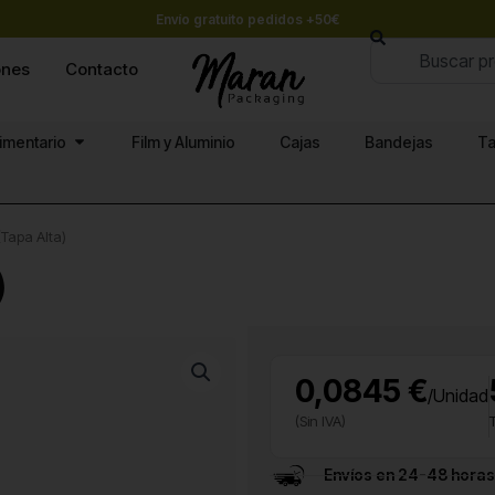
Envío gratuito pedidos +50€
Buscar
ones
Contacto
Abrir Papel alimentario
limentario
Film y Aluminio
Cajas
Bandejas
Ta
(Tapa Alta)
)
0,0845 €
/Unidad
(Sin IVA)
Envíos en 24-48 horas