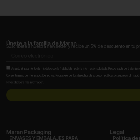
Únete a la familia de Maran
Suscríbete a nuestra newsletter y recibe un 5% de descuento en tu 
Correo
electrónico
Aceptación
Acepto el tratamiento de mis datos con la finalidad de recibir la información solicitada. Responsable del tratamien
Consentimiento del interesado. Derechos: Podrás ejercer los derechos de acceso, rectificación, supresión, limitación,
Privacidad para más información.
Maran Packaging
Legal
ENVASES Y EMBALAJES PARA
Política de