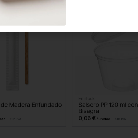
En stock
 de Madera Enfundado
Salsero PP 120 ml co
Bisagra
0,06
€
Sin IVA
Sin IVA