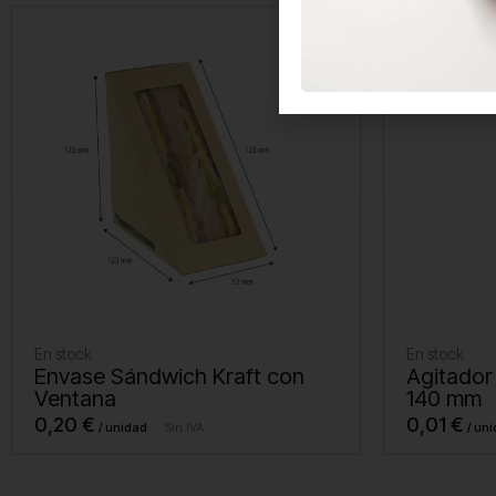
En stock
En stock
Envase Sándwich Kraft con
Agitador
Ventana
140 mm
0,20
€
0,01
€
Sin IVA