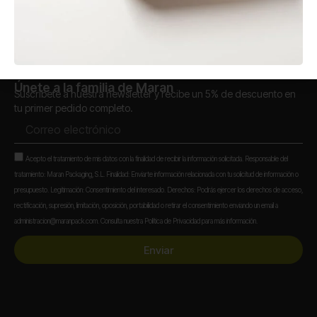
Únete a la familia de Maran
Suscríbete a nuestra newsletter y recibe un 5% de descuento en
tu primer pedido completo.
Correo
electrónico
Aceptación
Acepto el tratamiento de mis datos con la finalidad de recibir la información solicitada. Responsable del
tratamiento: Maran Packaging, S.L. Finalidad: Enviarte información relacionada con tu solicitud de información o
presupuesto. Legitimación: Consentimiento del interesado. Derechos: Podrás ejercer los derechos de acceso,
rectificación, supresión, limitación, oposición, portabilidad o retirar el consentimiento enviando un email a
administracion@maranpack.com. Consulta nuestra Política de Privacidad para más información.
Enviar