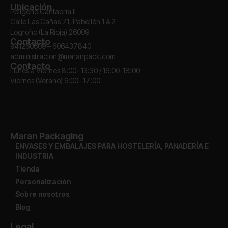
Ubicación
Polígono Cantabria II
Calle Las Cañas 71, Pabellón 1 & 2
Logroño (La Rioja) 26009
Contacto
941260609 – 606437840
administracion@maranpack.com
Contacto
Lunes a Viernes 8:00- 13:30 / 16:00-18:00
Viernes (Verano) 9:00- 17:00
Maran Packaging
ENVASES Y EMBALAJES PARA HOSTELERÍA, PANADERÍA E
INDUSTRIA
Tienda
Personalización
Sobre nosotros
Blog
Legal