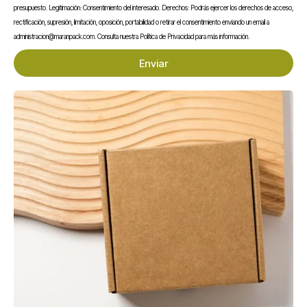
presupuesto. Legitimación: Consentimiento del interesado. Derechos: Podrás ejercer los derechos de acceso,
rectificación, supresión, limitación, oposición, portabilidad o retirar el consentimiento enviando un email a
En stock
En stock
Envase Sándwich Kraft
Agitador de Madera
administracion@maranpack.com. Consulta nuestra Política de Privacidad para más información.
con Ventana
Enfundado 140 mm
Enviar
0,20
€
0,01
€
Sin IVA
Sin IVA
En stock
En stock
Salsero PP 120 ml con
Tenedor CPLA
Tapa Bisagra
Compostable 170 mm
0,06
€
0,04
€
Sin IVA
Sin IVA