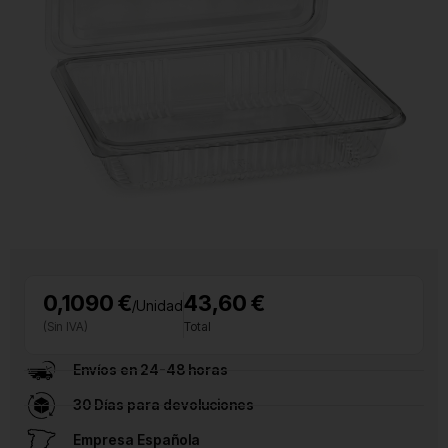
0,1090 €
43,60 €
/Unidad
(Sin IVA)
Total
Envíos en 24-48 horas
30 Días para devoluciones
Empresa Española