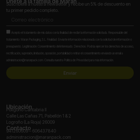
Únete a la familia de Maran
Suscríbete a nuestra newsletter y recibe un 5% de descuento en
tu primer pedido completo.
Correo
electrónico
Aceptación
Acepto el tratamiento de mis datos con la finalidad de recibir la información solicitada. Responsable del
tratamiento: Maran Packaging, S.L. Finalidad: Enviarte información relacionada con tu solicitud de información o
presupuesto. Legitimación: Consentimiento del interesado. Derechos: Podrás ejercer los derechos de acceso,
rectificación, supresión, limitación, oposición, portabilidad o retirar el consentimiento enviando un email a
administracion@maranpack.com. Consulta nuestra Política de Privacidad para más información.
Enviar
Ubicación
Polígono Cantabria II
Calle Las Cañas 71, Pabellón 1 & 2
Logroño (La Rioja) 26009
Contacto
941260609 – 606437840
administracion@maranpack.com