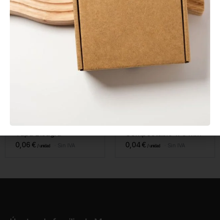
En stock
En stock
Salsero PP 120 ml con
Tenedor CPLA
Tapa Bisagra
Compostable 170 mm
0,06
€
0,04
€
Sin IVA
Sin IVA