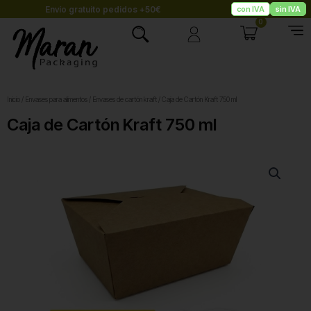
Ir
Envío gratuito pedidos +50€
con IVA
sin IVA
al
0
Carrito
contenido
Inicio
/
Envases para alimentos
/
Envases de cartón kraft
/ Caja de Cartón Kraft 750 ml
Caja de Cartón Kraft 750 ml