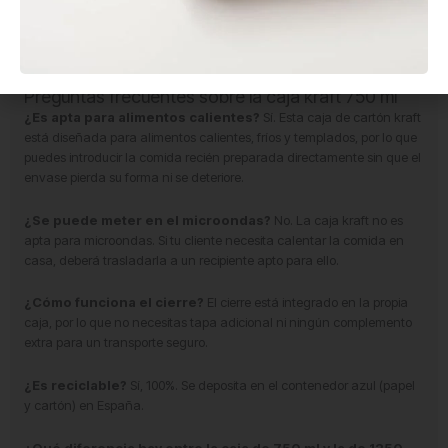
sobre envases de un solo uso vigente en 2026. Para los negocios de
hostelería, esto se traduce en una imagen de marca más sólida y
menos incidencias por packaging deteriorado durante el transporte.
Preguntas frecuentes sobre la caja kraft 750 ml
¿Es apta para alimentos calientes?
Sí. Esta caja de cartón kraft
está diseñada para alimentos calientes, fríos y templados, por lo que
puedes introducir la comida recién preparada directamente sin que el
envase pierda su forma ni se deteriore.
¿Se puede meter en el microondas?
No. La caja kraft no es
apta para microondas. Si tu cliente necesita calentar la comida en
casa, deberá trasladarla a un recipiente apto para ello.
¿Cómo funciona el cierre?
El cierre está integrado en la propia
caja, por lo que no necesitas tapa adicional ni ningún complemento
extra para un transporte seguro.
¿Es reciclable?
Sí, 100%. Se deposita en el contenedor azul (papel
y cartón) en España.
¿Qué diferencia hay entre la caja de 750 ml y la de 1250