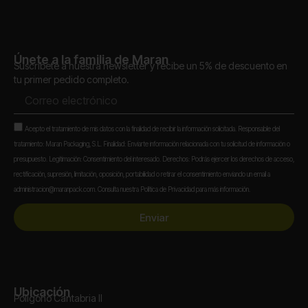
Únete a la familia de Maran
Suscríbete a nuestra newsletter y recibe un 5% de descuento en
tu primer pedido completo.
Correo
electrónico
Aceptación
Acepto el tratamiento de mis datos con la finalidad de recibir la información solicitada. Responsable del
tratamiento: Maran Packaging, S.L. Finalidad: Enviarte información relacionada con tu solicitud de información o
presupuesto. Legitimación: Consentimiento del interesado. Derechos: Podrás ejercer los derechos de acceso,
rectificación, supresión, limitación, oposición, portabilidad o retirar el consentimiento enviando un email a
administracion@maranpack.com. Consulta nuestra Política de Privacidad para más información.
Enviar
Ubicación
Polígono Cantabria II