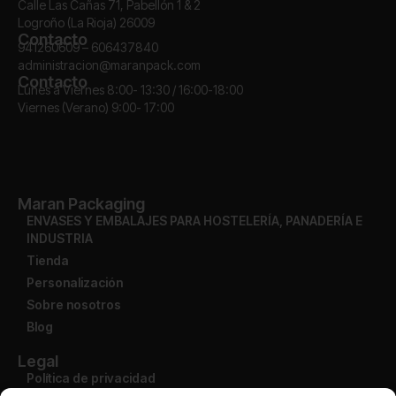
Calle Las Cañas 71, Pabellón 1 & 2
Logroño (La Rioja) 26009
Contacto
941260609 – 606437840
administracion@maranpack.com
Contacto
Lunes a Viernes 8:00- 13:30 / 16:00-18:00
Viernes (Verano) 9:00- 17:00
Maran Packaging
ENVASES Y EMBALAJES PARA HOSTELERÍA, PANADERÍA E
INDUSTRIA
Tienda
Personalización
Sobre nosotros
Blog
Legal
Política de privacidad