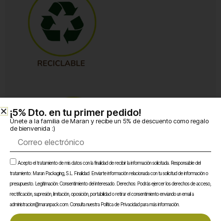
¡5% Dto. en tu primer pedido!​
Únete a la familia de Maran y recibe un 5% de descuento como regalo
de bienvenida :)
Correo
electrónico
Aceptación
Acepto el tratamiento de mis datos con la finalidad de recibir la información solicitada. Responsable del
tratamiento: Maran Packaging, S.L. Finalidad: Enviarte información relacionada con tu solicitud de información o
presupuesto. Legitimación: Consentimiento del interesado. Derechos: Podrás ejercer los derechos de acceso,
rectificación, supresión, limitación, oposición, portabilidad o retirar el consentimiento enviando un email a
administracion@maranpack.com. Consulta nuestra Política de Privacidad para más información.
Envase