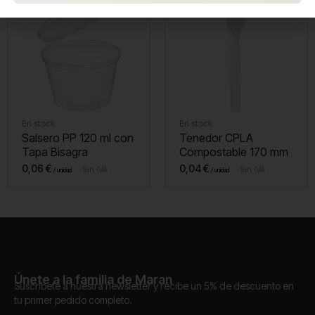
En stock
En stock
Salsero PP 120 ml con
Tenedor CPLA
Tapa Bisagra
Compostable 170 mm
0,06
€
0,04
€
Sin IVA
Sin IVA
Únete a la familia de Maran
Suscríbete a nuestra newsletter y recibe un 5% de descuento en
tu primer pedido completo.
Correo