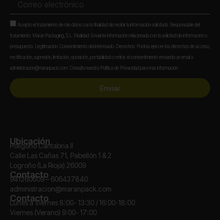
electrónico
Aceptación
Acepto el tratamiento de mis datos con la finalidad de recibir la información solicitada. Responsable del
tratamiento: Maran Packaging, S.L. Finalidad: Enviarte información relacionada con tu solicitud de información o
presupuesto. Legitimación: Consentimiento del interesado. Derechos: Podrás ejercer los derechos de acceso,
rectificación, supresión, limitación, oposición, portabilidad o retirar el consentimiento enviando un email a
administracion@maranpack.com. Consulta nuestra Política de Privacidad para más información.
Enviar
Ubicación
Polígono Cantabria II
Calle Las Cañas 71, Pabellón 1 & 2
Logroño (La Rioja) 26009
Contacto
941260609 – 606437840
administracion@maranpack.com
Contacto
Lunes a Viernes 8:00- 13:30 / 16:00-18:00
Viernes (Verano) 9:00- 17:00