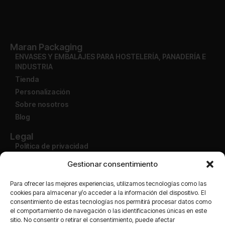
Maran Packaging
ENVASES Y EMBALAJES PARA HOSTELERÍA, PANADERÍA E
INDUSTRIA
Tienda
Personalización
Sobre nosotros
Blog
Legal
Política de privacidad
Aviso legal
Gestionar consentimiento
Condiciones de uso
Política de devolución
Para ofrecer las mejores experiencias, utilizamos tecnologías como las
cookies para almacenar y/o acceder a la información del dispositivo. El
consentimiento de estas tecnologías nos permitirá procesar datos como
Cuenta
el comportamiento de navegación o las identificaciones únicas en este
Mi cuenta
sitio. No consentir o retirar el consentimiento, puede afectar