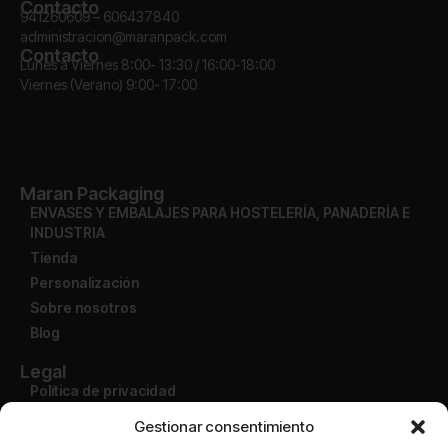
Contacto
941260609 – 606437840
administracion@maranpack.com
Contacto
Lunes a Viernes 8:00- 13:30 / 16:00-18:00
Viernes (Verano) 9:00- 17:00
Maran Packaging
ENVASES Y EMBALAJES PARA HOSTELERÍA, PANADERÍA E
INDUSTRIA
Tienda
Personalización
Sobre nosotros
Blog
Legal
Política de privacidad
Aviso legal
Gestionar consentimiento
Condiciones de uso