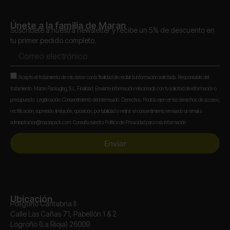
Únete a la familia de Maran
Suscríbete a nuestra newsletter y recibe un 5% de descuento en
tu primer pedido completo.
Correo
electrónico
Aceptación
Acepto el tratamiento de mis datos con la finalidad de recibir la información solicitada. Responsable del
tratamiento: Maran Packaging, S.L. Finalidad: Enviarte información relacionada con tu solicitud de información o
presupuesto. Legitimación: Consentimiento del interesado. Derechos: Podrás ejercer los derechos de acceso,
rectificación, supresión, limitación, oposición, portabilidad o retirar el consentimiento enviando un email a
administracion@maranpack.com. Consulta nuestra Política de Privacidad para más información.
Enviar
Ubicación
Polígono Cantabria II
Calle Las Cañas 71, Pabellón 1 & 2
Logroño (La Rioja) 26009