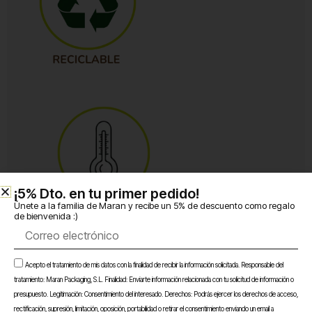
¡5% Dto. en tu primer pedido!​
Únete a la familia de Maran y recibe un 5% de descuento como regalo
de bienvenida :)
Correo
electrónico
Aceptación
Acepto el tratamiento de mis datos con la finalidad de recibir la información solicitada. Responsable del
Envase
tratamiento: Maran Packaging, S.L. Finalidad: Enviarte información relacionada con tu solicitud de información o
Añadir al carrito
aluminio
presupuesto. Legitimación: Consentimiento del interesado. Derechos: Podrás ejercer los derechos de acceso,
240440
rectificación, supresión, limitación, oposición, portabilidad o retirar el consentimiento enviando un email a