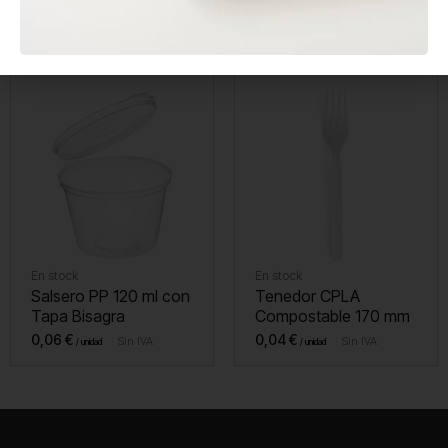
con Ventana
Enfundado 140 mm
0,20
€
0,01
€
Sin IVA
Sin IVA
En stock
En stock
Salsero PP 120 ml con
Tenedor CPLA
Tapa Bisagra
Compostable 170 mm
0,06
€
0,04
€
Sin IVA
Sin IVA