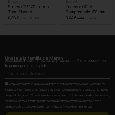
En stock
En stock
Salsero PP 120 ml con
Tenedor CPLA
Tapa Bisagra
Compostable 170 mm
0,06
€
0,04
€
Sin IVA
Sin IVA
Únete a la familia de Maran
Suscríbete a nuestra newsletter y recibe un 5% de descuento en
tu primer pedido completo.
Correo
electrónico
Aceptación
Acepto el tratamiento de mis datos con la finalidad de recibir la información solicitada. Responsable del
tratamiento: Maran Packaging, S.L. Finalidad: Enviarte información relacionada con tu solicitud de información o
presupuesto. Legitimación: Consentimiento del interesado. Derechos: Podrás ejercer los derechos de acceso,
rectificación, supresión, limitación, oposición, portabilidad o retirar el consentimiento enviando un email a
administracion@maranpack.com. Consulta nuestra Política de Privacidad para más información.