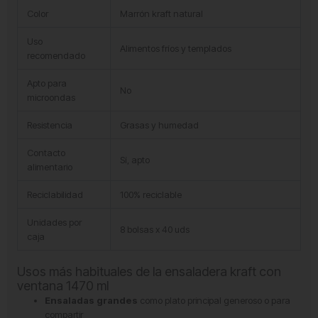
Color
Marrón kraft natural
Uso
Alimentos fríos y templados
recomendado
Apto para
No
microondas
Resistencia
Grasas y humedad
Contacto
Sí, apto
alimentario
Reciclabilidad
100% reciclable
Unidades por
8 bolsas x 40 uds
caja
Usos más habituales de la ensaladera kraft con
ventana 1470 ml
Ensaladas grandes
como plato principal generoso o para
compartir