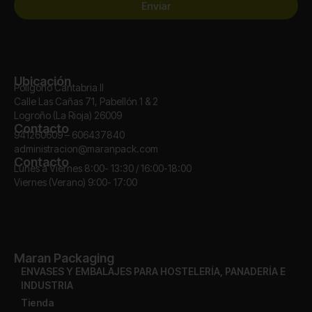
Enviar
Ubicación
Polígono Cantabria II
Calle Las Cañas 71, Pabellón 1 & 2
Logroño (La Rioja) 26009
Contacto
941260609 – 606437840
administracion@maranpack.com
Contacto
Lunes a Viernes 8:00- 13:30 / 16:00-18:00
Viernes (Verano) 9:00- 17:00
Maran Packaging
ENVASES Y EMBALAJES PARA HOSTELERÍA, PANADERÍA E
INDUSTRIA
Tienda