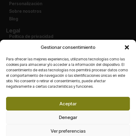
Personalización
Sobre nosotros
Blog
Legal
Política de privacidad
Aviso legal
Gestionar consentimiento
Condiciones de uso
Política de devolución
Para ofrecer las mejores experiencias, utilizamos tecnologías como las
cookies para almacenar y/o acceder a la información del dispositivo. El
consentimiento de estas tecnologías nos permitirá procesar datos como
Cuenta
el comportamiento de navegación o las identificaciones únicas en este
Mi cuenta
sitio. No consentir o retirar el consentimiento, puede afectar
Finalizar compra
negativamente a ciertas características y funciones.
Carrito
Tienda
Aceptar
Redes
Denegar
Ver preferencias