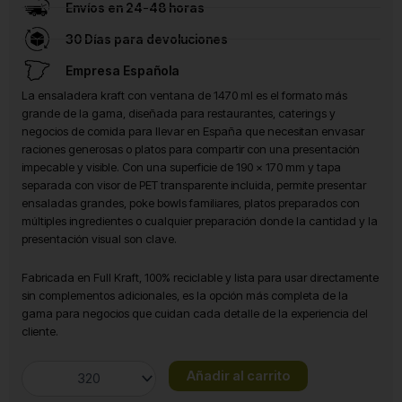
Envíos en 24-48 horas
30 Días para devoluciones
Empresa Española
La ensaladera kraft con ventana de 1470 ml es el formato más
grande de la gama, diseñada para restaurantes, caterings y
negocios de comida para llevar en España que necesitan envasar
raciones generosas o platos para compartir con una presentación
impecable y visible. Con una superficie de 190 x 170 mm y tapa
separada con visor de PET transparente incluida, permite presentar
ensaladas grandes, poke bowls familiares, platos preparados con
múltiples ingredientes o cualquier preparación donde la cantidad y la
presentación visual son clave.
Fabricada en Full Kraft, 100% reciclable y lista para usar directamente
sin complementos adicionales, es la opción más completa de la
gama para negocios que cuidan cada detalle de la experiencia del
cliente.
Ensaladera
Añadir al carrito
Kraft