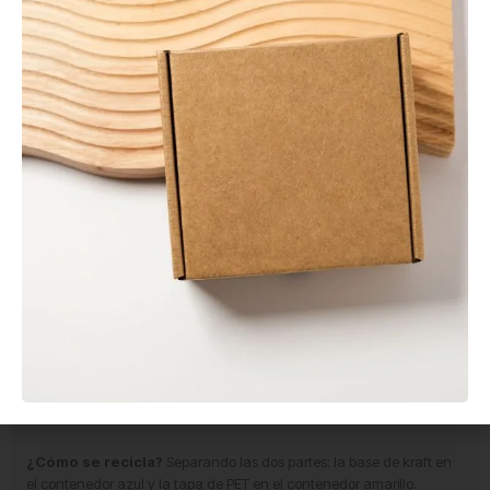
Preguntas frecuentes sobre la ensaladera kraft
con ventana 1470 ml
¿La tapa viene incluida?
Sí. La tapa con ventana transparente es
separada pero viene incluida en el precio, lista para usar
directamente sin necesidad de adquirir ningún complemento
adicional.
¿Es apta para alimentos calientes?
Está recomendada para
alimentos fríos y templados. La tapa de PET no es apta para
temperaturas muy elevadas.
¿Se puede meter en el microondas?
No. Ni el cartón kraft ni la
tapa de PET son aptos para microondas.
¿Es adecuada para raciones para compartir?
Sí. Con 1470 ml
de capacidad y una superficie de 190 x 170 mm es el formato más
utilizado para ensaladas y platos para compartir entre dos personas
o para raciones individuales muy generosas.
¿Cómo se recicla?
Separando las dos partes: la base de kraft en
el contenedor azul y la tapa de PET en el contenedor amarillo.