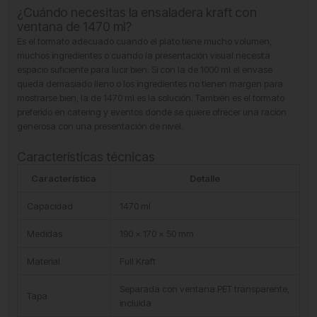
con
¿Cuándo necesitas la ensaladera kraft con
Ventana
ventana de 1470 ml?
1470
Es el formato adecuado cuando el plato tiene mucho volumen,
ml
muchos ingredientes o cuando la presentación visual necesita
cantidad
espacio suficiente para lucir bien. Si con la de 1000 ml el envase
queda demasiado lleno o los ingredientes no tienen margen para
mostrarse bien, la de 1470 ml es la solución. También es el formato
preferido en catering y eventos donde se quiere ofrecer una ración
generosa con una presentación de nivel.
Características técnicas
Característica
Detalle
Capacidad
1470 ml
Medidas
190 x 170 x 50 mm
Material
Full Kraft
Separada con ventana PET transparente,
Tapa
incluida