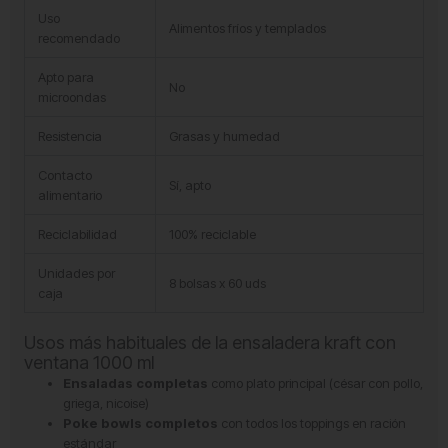
Uso
Alimentos fríos y templados
recomendado
Apto para
No
microondas
Resistencia
Grasas y humedad
Contacto
Sí, apto
alimentario
Reciclabilidad
100% reciclable
Unidades por
8 bolsas x 60 uds
caja
Usos más habituales de la ensaladera kraft con
ventana 1000 ml
Ensaladas completas
como plato principal (césar con pollo,
griega, nicoise)
Poke bowls completos
con todos los toppings en ración
estándar