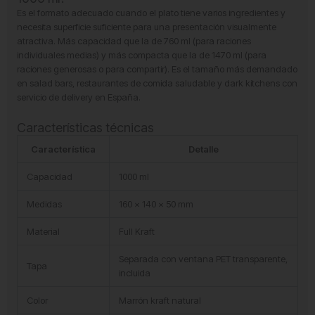
1000
Es el formato adecuado cuando el plato tiene varios ingredientes y
ml
necesita superficie suficiente para una presentación visualmente
cantidad
atractiva. Más capacidad que la de 760 ml (para raciones
individuales medias) y más compacta que la de 1470 ml (para
raciones generosas o para compartir). Es el tamaño más demandado
en salad bars, restaurantes de comida saludable y dark kitchens con
servicio de delivery en España.
Características técnicas
Característica
Detalle
Capacidad
1000 ml
Medidas
160 x 140 x 50 mm
Material
Full Kraft
Separada con ventana PET transparente,
Tapa
incluida
Color
Marrón kraft natural