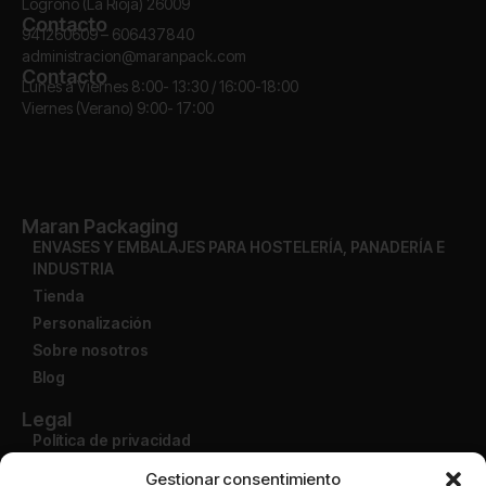
Logroño (La Rioja) 26009
Contacto
941260609 – 606437840
administracion@maranpack.com
Contacto
Lunes a Viernes 8:00- 13:30 / 16:00-18:00
Viernes (Verano) 9:00- 17:00
Maran Packaging
ENVASES Y EMBALAJES PARA HOSTELERÍA, PANADERÍA E
INDUSTRIA
Tienda
Personalización
Sobre nosotros
Blog
Legal
Política de privacidad
Aviso legal
Gestionar consentimiento