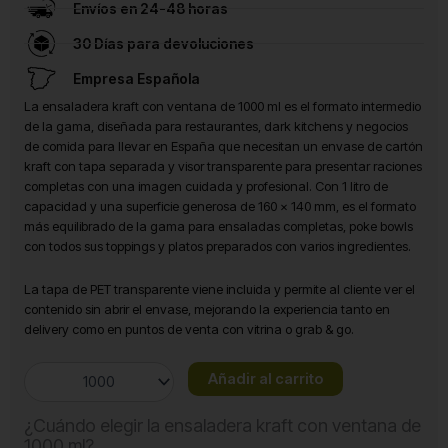
Envíos en 24-48 horas
30 Días para devoluciones
Empresa Española
La ensaladera kraft con ventana de 1000 ml es el formato intermedio
de la gama, diseñada para restaurantes, dark kitchens y negocios
de comida para llevar en España que necesitan un envase de cartón
kraft con tapa separada y visor transparente para presentar raciones
completas con una imagen cuidada y profesional. Con 1 litro de
capacidad y una superficie generosa de 160 x 140 mm, es el formato
más equilibrado de la gama para ensaladas completas, poke bowls
con todos sus toppings y platos preparados con varios ingredientes.
La tapa de PET transparente viene incluida y permite al cliente ver el
contenido sin abrir el envase, mejorando la experiencia tanto en
delivery como en puntos de venta con vitrina o grab & go.
Ensaladera
Añadir al carrito
Kraft
con
¿Cuándo elegir la ensaladera kraft con ventana de
Ventana
1000 ml?