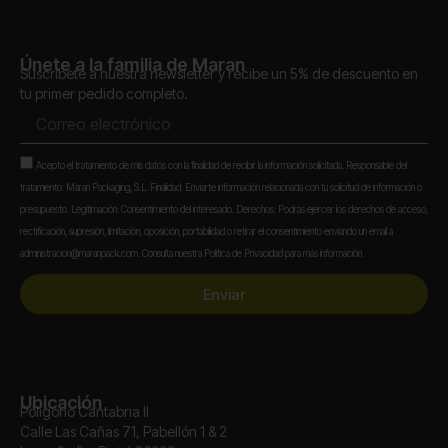
Únete a la familia de Maran
Suscríbete a nuestra newsletter y recibe un 5% de descuento en
tu primer pedido completo.
Correo
electrónico
Aceptación
Acepto el tratamiento de mis datos con la finalidad de recibir la información solicitada. Responsable del
tratamiento: Maran Packaging, S.L. Finalidad: Enviarte información relacionada con tu solicitud de información o
presupuesto. Legitimación: Consentimiento del interesado. Derechos: Podrás ejercer los derechos de acceso,
rectificación, supresión, limitación, oposición, portabilidad o retirar el consentimiento enviando un email a
administracion@maranpack.com. Consulta nuestra Política de Privacidad para más información.
Enviar
Ubicación
Polígono Cantabria II
Calle Las Cañas 71, Pabellón 1 & 2