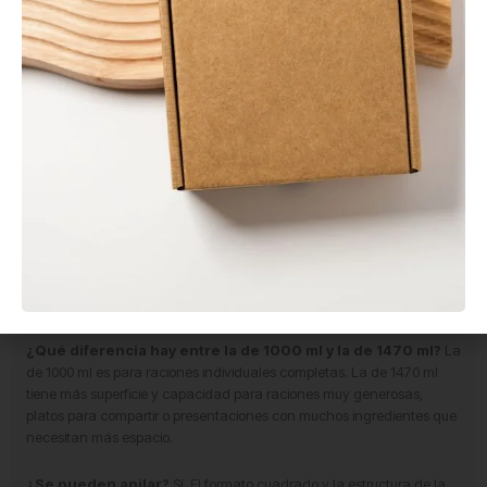
separada pero viene incluida en el precio, lista para usar
directamente sin necesidad de adquirir ningún complemento
adicional.
¿Es apta para alimentos calientes?
Está recomendada para
alimentos fríos y templados. La tapa de PET no es apta para
temperaturas muy elevadas.
¿Se puede meter en el microondas?
No. Ni el cartón kraft ni la
tapa de PET son aptos para microondas.
¿Cómo se recicla?
Separando las dos partes: la base de kraft en
el contenedor azul (papel y cartón) y la tapa de PET en el contenedor
amarillo (envases plásticos).
¿Qué diferencia hay entre la de 1000 ml y la de 1470 ml?
La
de 1000 ml es para raciones individuales completas. La de 1470 ml
tiene más superficie y capacidad para raciones muy generosas,
platos para compartir o presentaciones con muchos ingredientes que
necesitan más espacio.
¿Se pueden apilar?
Sí. El formato cuadrado y la estructura de la