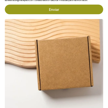
administracion@maranpack.com. Consulta nuestra Política de Privacidad para más información.
generosas
Enviar
Por qué los negocios de delivery en España eligen
cartón kraft en formato grande
En formatos de gran capacidad, el cartón kraft ofrece una ventaja
clave frente al plástico: es más rígido proporcionalmente al peso del
envase, lo que significa que aguanta mejor el peso de platos
completos sin deformarse. Además, la imagen natural del kraft
comunica calidad y responsabilidad medioambiental, algo que cada
vez más clientes de delivery valoran al recibir su pedido.
Preguntas frecuentes sobre la ensaladera kraft
1000 ml
¿Viene con tapa incluida?
Sí. La ensaladera de 1000 ml incluye
su tapa, por lo que está lista para usar directamente en cocina para
take away y delivery sin necesidad de adquirir ningún complemento
adicional.
¿Es suficientemente grande para un plato principal
completo?
Sí. Con 1000 ml de capacidad es el formato estándar
para un plato principal individual en servicios de take away y delivery
en España. Para raciones especialmente abundantes o para