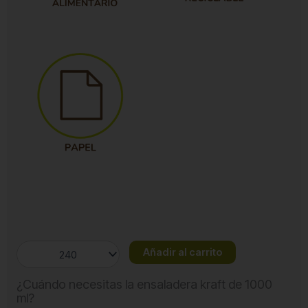
Ensaladera
Añadir al carrito
kraft
1000
¿Cuándo necesitas la ensaladera kraft de 1000
ml
ml?
cantidad