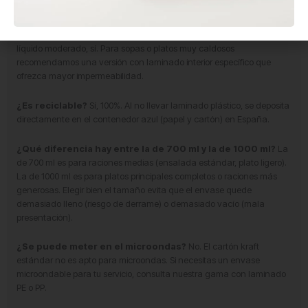
compartir, consulta si disponemos de formatos superiores.
¿Aguanta platos con mucha salsa o caldo?
Para platos con
líquido moderado, sí. Para sopas o platos muy caldosos
recomendamos una versión con laminado interior específico que
ofrezca mayor impermeabilidad.
¿Es reciclable?
Sí, 100%. Al no llevar laminado plástico, se deposita
directamente en el contenedor azul (papel y cartón) en España.
¿Qué diferencia hay entre la de 700 ml y la de 1000 ml?
La
de 700 ml es para raciones medias (ensalada estándar, plato ligero).
La de 1000 ml es para platos principales completos o raciones más
generosas. Elegir bien el tamaño evita que el envase quede
demasiado lleno (riesgo de derrame) o demasiado vacío (mala
presentación).
¿Se puede meter en el microondas?
No. El cartón kraft
estándar no es apto para microondas. Si necesitas un envase
microondable para tu servicio, consulta nuestra gama con laminado
PE o PP.