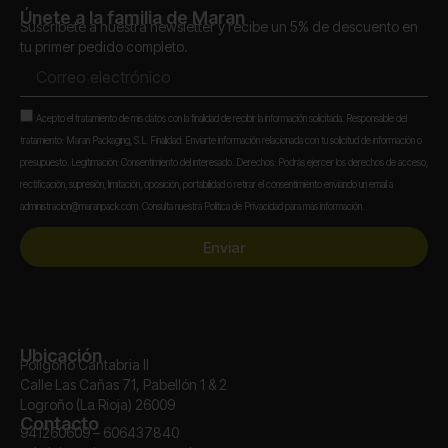
Únete a la familia de Maran
Suscríbete a nuestra newsletter y recibe un 5% de descuento en
tu primer pedido completo.
Correo
electrónico
Aceptación
Acepto el tratamiento de mis datos con la finalidad de recibir la información solicitada. Responsable del
tratamiento: Maran Packaging, S.L. Finalidad: Enviarte información relacionada con tu solicitud de información o
presupuesto. Legitimación: Consentimiento del interesado. Derechos: Podrás ejercer los derechos de acceso,
rectificación, supresión, limitación, oposición, portabilidad o retirar el consentimiento enviando un email a
administracion@maranpack.com. Consulta nuestra Política de Privacidad para más información.
Enviar
Ubicación
Polígono Cantabria II
Calle Las Cañas 71, Pabellón 1 & 2
Logroño (La Rioja) 26009
Contacto
941260609 – 606437840