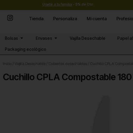
Ir
Únete a la familia
- 5% de Dto
al
contenido
Tienda
Personaliza
Mi cuenta
Profesi
Abrir Bolsas
Abrir Envases
Bolsas
Envases
Vajilla Desechable
Papel a
Packaging ecológico
Inicio
/
Vajilla Desechable
/
Cubiertos desechables
/ Cuchillo CPLA Composta
Cuchillo CPLA Compostable 18