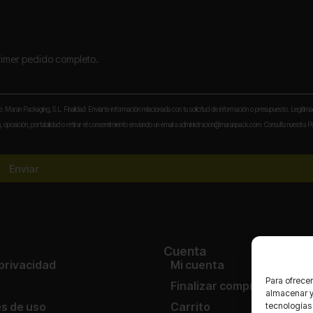
primer pedido completo.
to: Maran Packaging, S.L. Finalidad: Enviarte información relacionada con tu solicitud de información o presupuesto. Legitima
 oposición, portabilidad o retirar el consentimiento enviando un email a administracion@maranpack.com. Consulta nuestra Po
Enviar
Cuenta
 privacidad
Mi cuenta
Para ofrecer
Finalizar compra
almacenar y/
s de uso
Carrito
tecnologías