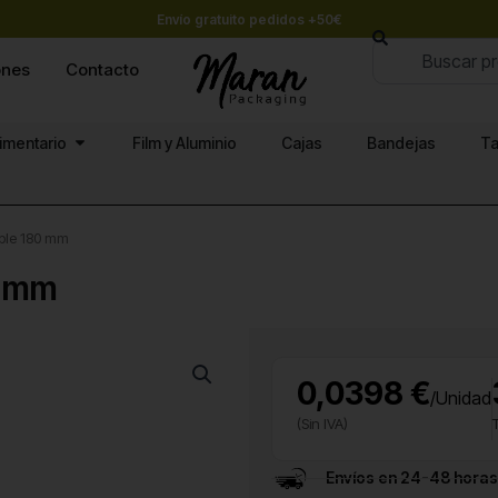
Envío gratuito pedidos +50€
Buscar
ones
Contacto
Abrir Papel alimentario
limentario
Film y Aluminio
Cajas
Bandejas
Ta
ble 180 mm
0 mm
0,0398 €
/Unidad
(Sin IVA)
Envíos en 24-48 horas