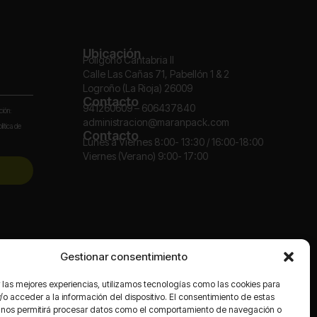
Ubicación
Polígono Cantabria II
Calle Las Cañas 71, Pabellón 1 & 2
Logroño (La Rioja) 26009
Contacto
941260609 – 606437840
ción:
administracion@maranpack.com
lítica de
Contacto
Lunes a Viernes 8:00- 13:30 / 16:00-18:00
Viernes (Verano) 9:00- 17:00
Redes
Gestionar consentimiento
 las mejores experiencias, utilizamos tecnologías como las cookies para
o acceder a la información del dispositivo. El consentimiento de estas
 nos permitirá procesar datos como el comportamiento de navegación o