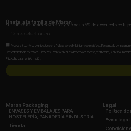
Únete a la familia de Maran
Suscríbete a nuestra newsletter y recibe un 5% de descuento en tu 
Correo
electrónico
Aceptación
Acepto el tratamiento de mis datos con la finalidad de recibir la información solicitada. Responsable del tratamien
Consentimiento del interesado. Derechos: Podrás ejercer los derechos de acceso, rectificación, supresión, limitación,
Privacidad para más información.
Maran Packaging
Legal
ENVASES Y EMBALAJES PARA
Política de
HOSTELERÍA, PANADERÍA E INDUSTRIA
Aviso legal
Tienda
Condicione