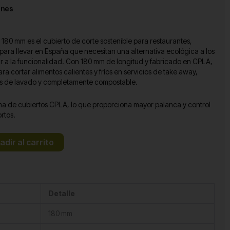
ones
180 mm es el cubierto de corte sostenible para restaurantes,
ara llevar en España que necesitan una alternativa ecológica a los
iar a la funcionalidad. Con 180 mm de longitud y fabricado en CPLA,
ara cortar alimentos calientes y fríos en servicios de take away,
clos de lavado y completamente compostable.
ama de cubiertos CPLA, lo que proporciona mayor palanca y control
rtos.
adir al carrito
Detalle
180 mm