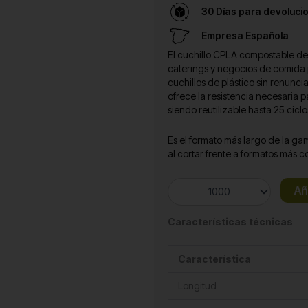
30 Días para devoluci
Empresa Española
El cuchillo CPLA compostable de 
caterings y negocios de comida p
cuchillos de plástico sin renunc
ofrece la resistencia necesaria p
siendo reutilizable hasta 25 ci
Es el formato más largo de la g
al cortar frente a formatos más co
Cuchillo
Añ
CPLA
Compostable
Características técnicas
180
mm
cantidad
Característica
Longitud