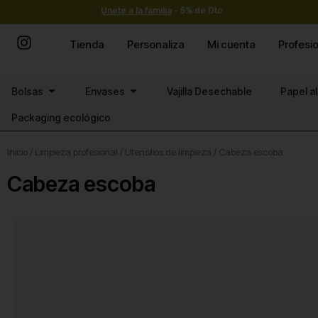
Ir
Únete a la familia
- 5% de Dto
al
contenido
Tienda
Personaliza
Mi cuenta
Profesi
Abrir Bolsas
Abrir Envases
Bolsas
Envases
Vajilla Desechable
Papel a
Packaging ecológico
Inicio
/
Limpieza profesional
/
Utensilios de limpieza
/ Cabeza escoba
Cabeza escoba