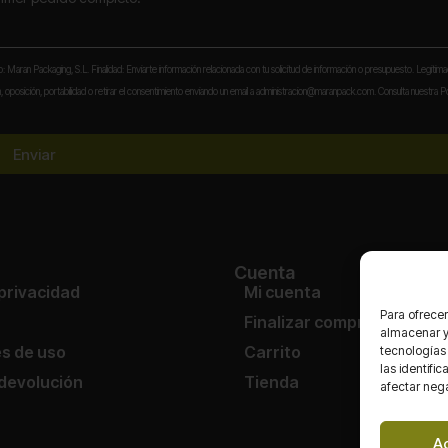
to: Maran Packaging, S.L. Finalidad: Enviarte información relacionada con tu solicitud de información o presupuesto. Legitima
 oposición, portabilidad o retirar el consentimiento enviando un email a administracion@maranpack.com. Consulta nuestra Po
Enviar
Cuenta
 privacidad
Mi cuenta
Para ofrecer
Finalizar compra
almacenar y/
s de uso
Carrito
tecnologías
las identifi
 devolución
Tienda
afectar nega
A