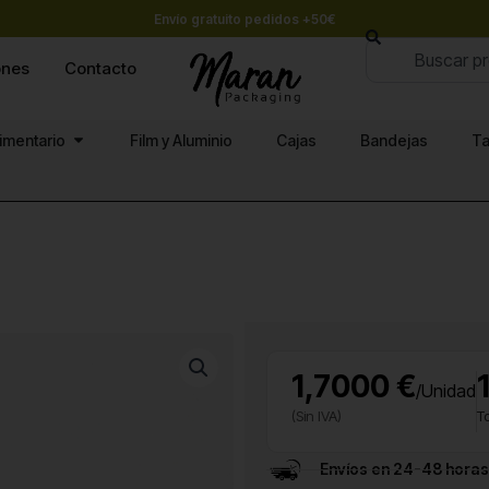
Envío gratuito pedidos +50€
Buscar
ones
Contacto
Abrir Papel alimentario
limentario
Film y Aluminio
Cajas
Bandejas
Ta
1,7000 €
/Unidad
(Sin IVA)
T
Envíos en 24-48 horas