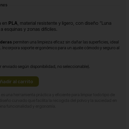
ones
a en
PLA
, material resistente y ligero, con diseño “Luna
 a esquinas y zonas difíciles.
aderas
permiten una limpieza eficaz sin dañar las superficies, ideal
l. Incorpora soporte ergonómico para un ajuste cómodo y seguro al
r enviado según disponibilidad, no seleccionable).
ñadir al carrito
es una herramienta práctica y eficiente para limpiar todo tipo de
diseño curvado que facilita la recogida del polvo y la suciedad en
bina funcionalidad y ergonomía.