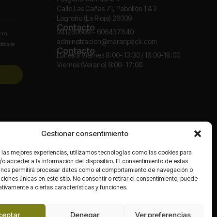
Calle Las Cañas 71, Pabellón 1 & 2
Logroño (La Rioja) 26009
Contacto
941260609 – 606437840
ción:
administracion@maranpack.com
lítica de
Contacto
Lunes a Viernes 8:00- 13:30 / 16:00-18:00
Viernes (Verano) 9:00- 17:00
Redes
Gestionar consentimiento
 las mejores experiencias, utilizamos tecnologías como las cookies para
o acceder a la información del dispositivo. El consentimiento de estas
 nos permitirá procesar datos como el comportamiento de navegación o
caciones únicas en este sitio. No consentir o retirar el consentimiento, puede
tivamente a ciertas características y funciones.
ceptar
Denegar
Ver preferencias