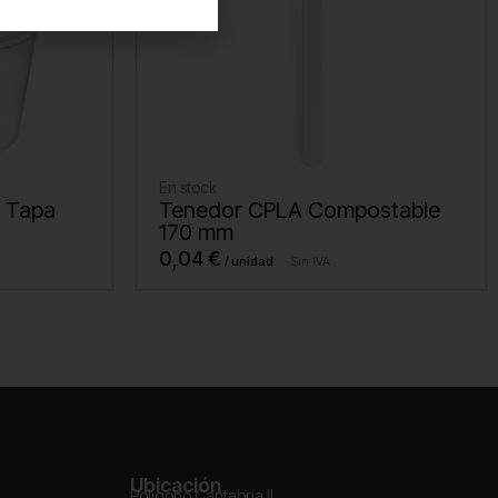
En stock
n Tapa
Tenedor CPLA Compostable
170 mm
0,04
€
Sin IVA
Ubicación
Polígono Cantabria II