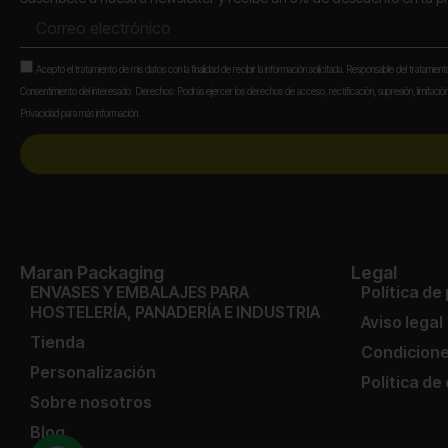
Correo
electrónico
Aceptación
Acepto el tratamiento de mis datos con la finalidad de recibir la información solicitada. Responsable del tratamien
Consentimiento del interesado. Derechos: Podrás ejercer los derechos de acceso, rectificación, supresión, limitación,
Privacidad para más información.
Maran Packaging
Legal
ENVASES Y EMBALAJES PARA
Política de
HOSTELERÍA, PANADERÍA E INDUSTRIA
Aviso legal
Tienda
Condicione
Personalización
Política de
Sobre nosotros
Blog