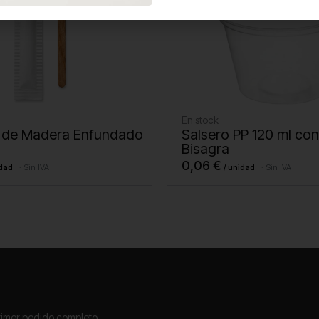
En stock
 de Madera Enfundado
Salsero PP 120 ml co
Bisagra
0,06
€
Sin IVA
Sin IVA
primer pedido completo.