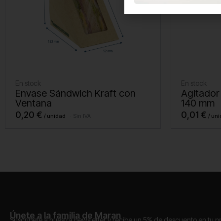
En stock
En stock
Envase Sándwich Kraft con
Agitador
Ventana
140 mm
0,20
€
0,01
€
Sin IVA
Únete a la familia de Maran
Suscríbete a nuestra newsletter y recibe un 5% de descuento en tu 