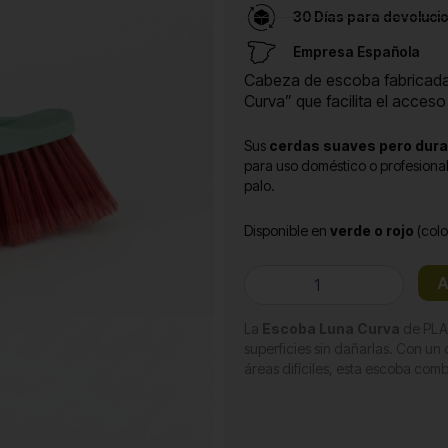
30 Días para devoluci
Empresa Española
Cabeza de escoba fabricad
Curva” que facilita el acceso
Sus
cerdas suaves pero dur
para uso doméstico o profesiona
palo.
Disponible en
verde o rojo
(colo
Cabeza
A
escoba
cantidad
La
Escoba Luna Curva
de PLA 
superficies sin dañarlas. Con un 
áreas difíciles, esta escoba com