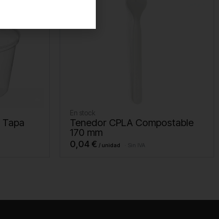
En stock
n Tapa
Tenedor CPLA Compostable
170 mm
0,04
€
Sin IVA