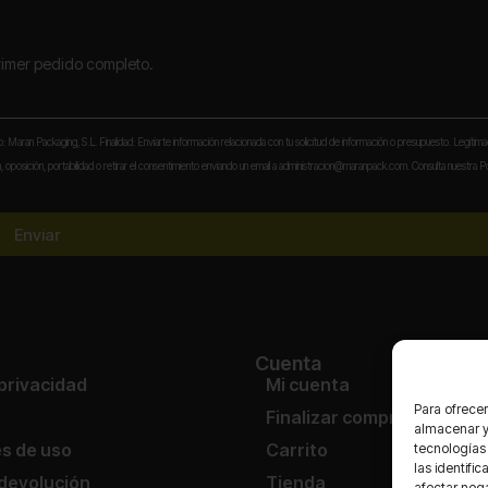
primer pedido completo.
to: Maran Packaging, S.L. Finalidad: Enviarte información relacionada con tu solicitud de información o presupuesto. Legitima
 oposición, portabilidad o retirar el consentimiento enviando un email a administracion@maranpack.com. Consulta nuestra Po
Enviar
Cuenta
 privacidad
Mi cuenta
Para ofrecer
Finalizar compra
almacenar y/
s de uso
Carrito
tecnologías
las identifi
 devolución
Tienda
afectar nega