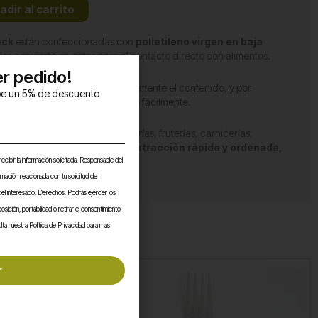
adir al carrito
ock
están confeccionadas con
polietileno virgen en baja
 las convierte en aptas para el contacto directo con alimentos.
r pedido!​
ncia y brillo
, que realza visualmente el contenido, y por
ibe un 5% de descuento
 soportando el peso sin romperse fácilmente.
edidas
, adaptándose a panaderías, fruterías, carnicerías,
formato en block facilita una
extracción rápida y ordenada,
ecibir la información solicitada. Responsable del
rmación relacionada con tu solicitud de
del interesado. Derechos: Podrás ejercer los
osición, portabilidad o retirar el consentimiento
ta nuestra Política de Privacidad para más
r