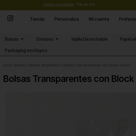
Ir
Únete a la familia
- 5% de Dto
al
contenido
Tienda
Personaliza
Mi cuenta
Profesi
Abrir Bolsas
Abrir Envases
Bolsas
Envases
Vajilla Desechable
Papel a
Packaging ecológico
Inicio
/
Bolsas
/
Bolsas de plástico
/ Bolsas Transparentes con Block 10×20
Bolsas Transparentes con Block