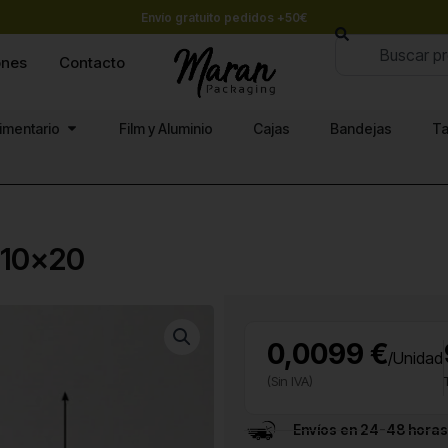
Envío gratuito pedidos +50€
Buscar
ones
Contacto
Abrir Papel alimentario
limentario
Film y Aluminio
Cajas
Bandejas
Ta
 10×20
0,0099 €
/Unidad
(Sin IVA)
Envíos en 24-48 horas