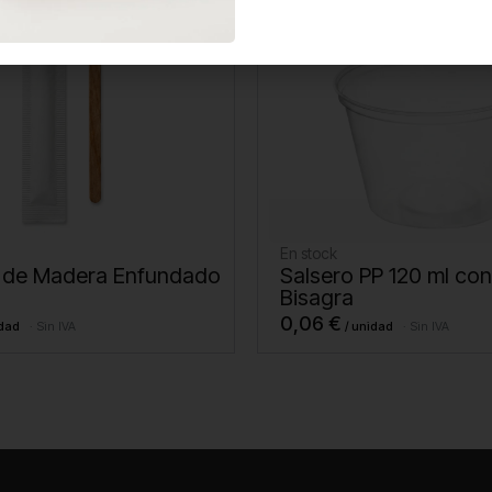
En stock
 de Madera Enfundado
Salsero PP 120 ml co
Bisagra
0,06
€
Sin IVA
Sin IVA