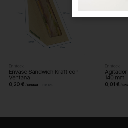
En stock
En stock
Envase Sándwich Kraft con
Agitador
Ventana
140 mm
0,20
€
0,01
€
Sin IVA