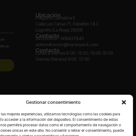
Ubicación
Polígono Cantabria II
Calle Las Cañas 71, Pabellón 1 & 2
Logroño (La Rioja) 26009
Contacto
941260609 – 606437840
ción:
administracion@maranpack.com
lítica de
Contacto
Lunes a Viernes 8:00- 13:30 / 16:00-18:00
Viernes (Verano) 9:00- 17:00
Redes
Gestionar consentimiento
 las mejores experiencias, utilizamos tecnologías como las cookies para
o acceder a la información del dispositivo. El consentimiento de estas
 nos permitirá procesar datos como el comportamiento de navegación o
caciones únicas en este sitio. No consentir o retirar el consentimiento, puede
tivamente a ciertas características y funciones.