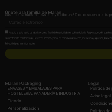
Únete a la familia de Maran
Suscríbete a nuestra newsletter y recibe un 5% de descuento en tu 
Correo
electrónico
Aceptación
Acepto el tratamiento de mis datos con la finalidad de recibir la información solicitada. Responsable del tratamien
Consentimiento del interesado. Derechos: Podrás ejercer los derechos de acceso, rectificación, supresión, limitación,
Privacidad para más información.
Maran Packaging
Legal
ENVASES Y EMBALAJES PARA
Política de
HOSTELERÍA, PANADERÍA E INDUSTRIA
Aviso legal
Tienda
Condicione
Personalización
Política de