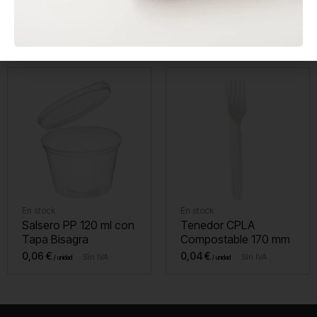
Envase Sándwich Kraft
Agitador de Madera
con Ventana
Enfundado 140 mm
0,20
€
0,01
€
Sin IVA
Sin IVA
En stock
En stock
Salsero PP 120 ml con
Tenedor CPLA
Tapa Bisagra
Compostable 170 mm
0,06
€
0,04
€
Sin IVA
Sin IVA