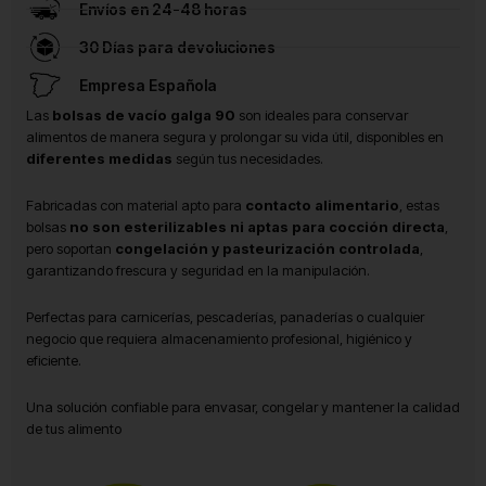
Envíos en 24-48 horas
30 Días para devoluciones
Empresa Española
Las
bolsas de vacío galga 90
son ideales para conservar
alimentos de manera segura y prolongar su vida útil, disponibles en
diferentes medidas
según tus necesidades.
Fabricadas con material apto para
contacto alimentario
, estas
bolsas
no son esterilizables ni aptas para cocción directa
,
pero soportan
congelación y pasteurización controlada
,
garantizando frescura y seguridad en la manipulación.
Perfectas para carnicerías, pescaderías, panaderías o cualquier
negocio que requiera almacenamiento profesional, higiénico y
eficiente.
Una solución confiable para envasar, congelar y mantener la calidad
de tus alimento