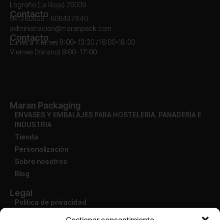
Logroño (La Rioja) 26009
Contacto
941260609 – 606437840
administracion@maranpack.com
Contacto
Lunes a Viernes 8:00- 13:30 / 16:00-18:00
Viernes (Verano) 9:00- 17:00
Maran Packaging
ENVASES Y EMBALAJES PARA HOSTELERÍA, PANADERÍA E
INDUSTRIA
Tienda
Personalización
Sobre nosotros
Blog
Legal
Política de privacidad
Aviso legal
Gestionar consentimiento