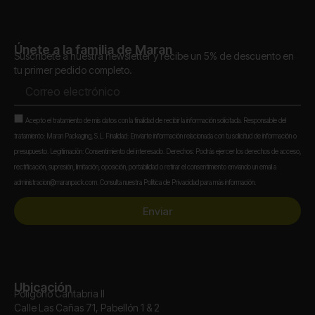
Únete a la familia de Maran
Suscríbete a nuestra newsletter y recibe un 5% de descuento en
tu primer pedido completo.
Correo
electrónico
Aceptación
Acepto el tratamiento de mis datos con la finalidad de recibir la información solicitada. Responsable del
tratamiento: Maran Packaging, S.L. Finalidad: Enviarte información relacionada con tu solicitud de información o
presupuesto. Legitimación: Consentimiento del interesado. Derechos: Podrás ejercer los derechos de acceso,
rectificación, supresión, limitación, oposición, portabilidad o retirar el consentimiento enviando un email a
administracion@maranpack.com. Consulta nuestra Política de Privacidad para más información.
Enviar
Ubicación
Polígono Cantabria II
Calle Las Cañas 71, Pabellón 1 & 2