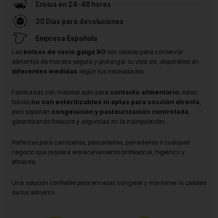
Envíos en 24-48 horas
30 Días para devoluciones
Empresa Española
Las
bolsas de vacío galga 90
son ideales para conservar
alimentos de manera segura y prolongar su vida útil, disponibles en
diferentes medidas
según tus necesidades.
Fabricadas con material apto para
contacto alimentario
, estas
bolsas
no son esterilizables ni aptas para cocción directa
,
pero soportan
congelación y pasteurización controlada
,
garantizando frescura y seguridad en la manipulación.
Perfectas para carnicerías, pescaderías, panaderías o cualquier
negocio que requiera almacenamiento profesional, higiénico y
eficiente.
Una solución confiable para envasar, congelar y mantener la calidad
de tus alimento