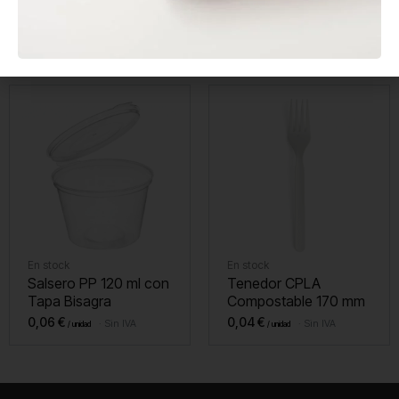
Envase Sándwich Kraft
Agitador de Madera
con Ventana
Enfundado 140 mm
0,20
€
0,01
€
Sin IVA
Sin IVA
En stock
En stock
Salsero PP 120 ml con
Tenedor CPLA
Tapa Bisagra
Compostable 170 mm
0,06
€
0,04
€
Sin IVA
Sin IVA