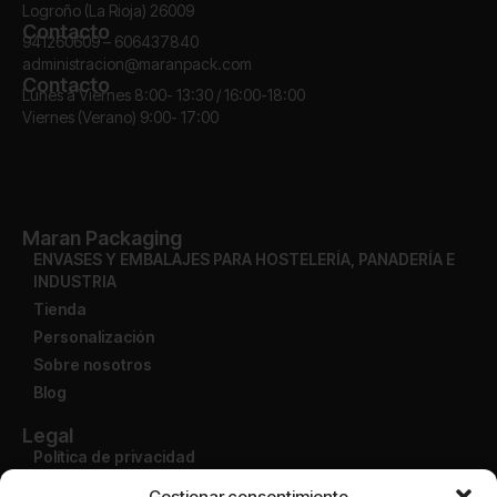
Logroño (La Rioja) 26009
Contacto
941260609 – 606437840
administracion@maranpack.com
Contacto
Lunes a Viernes 8:00- 13:30 / 16:00-18:00
Viernes (Verano) 9:00- 17:00
Maran Packaging
ENVASES Y EMBALAJES PARA HOSTELERÍA, PANADERÍA E
INDUSTRIA
Tienda
Personalización
Sobre nosotros
Blog
Legal
Política de privacidad
Aviso legal
Gestionar consentimiento