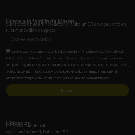
Únete a la familia de Maran
Suscríbete a nuestra newsletter y recibe un 5% de descuento en
tu primer pedido completo.
Correo
electrónico
Aceptación
Acepto el tratamiento de mis datos con la finalidad de recibir la información solicitada. Responsable del
tratamiento: Maran Packaging, S.L. Finalidad: Enviarte información relacionada con tu solicitud de información o
presupuesto. Legitimación: Consentimiento del interesado. Derechos: Podrás ejercer los derechos de acceso,
rectificación, supresión, limitación, oposición, portabilidad o retirar el consentimiento enviando un email a
administracion@maranpack.com. Consulta nuestra Política de Privacidad para más información.
Enviar
Ubicación
Polígono Cantabria II
Calle Las Cañas 71, Pabellón 1 & 2