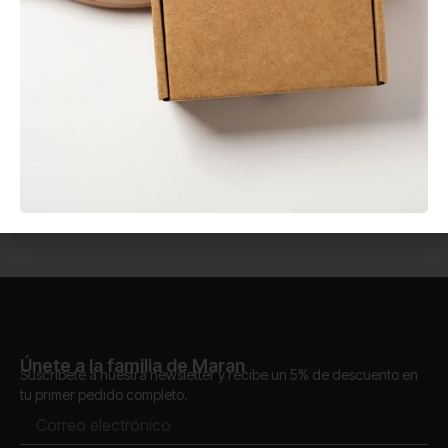
En stock
En stock
Salsero PP 120 ml con
Tenedor CPLA
Tapa Bisagra
Compostable 170 mm
0,06
€
0,04
€
Sin IVA
Sin IVA
Únete a la familia de Maran
Suscríbete a nuestra newsletter y recibe un 5% de descuento en
tu primer pedido completo.
Correo
electrónico