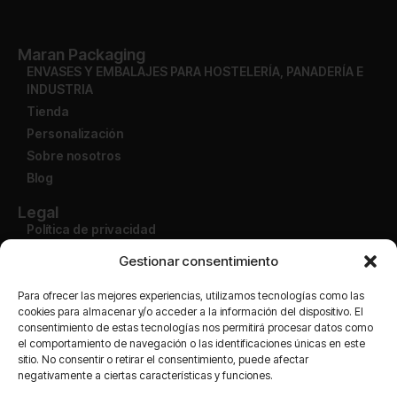
Maran Packaging
ENVASES Y EMBALAJES PARA HOSTELERÍA, PANADERÍA E
INDUSTRIA
Tienda
Personalización
Sobre nosotros
Blog
Legal
Política de privacidad
Aviso legal
Gestionar consentimiento
Condiciones de uso
Política de devolución
Para ofrecer las mejores experiencias, utilizamos tecnologías como las
cookies para almacenar y/o acceder a la información del dispositivo. El
consentimiento de estas tecnologías nos permitirá procesar datos como
Cuenta
el comportamiento de navegación o las identificaciones únicas en este
Mi cuenta
sitio. No consentir o retirar el consentimiento, puede afectar
Finalizar compra
negativamente a ciertas características y funciones.
Carrito