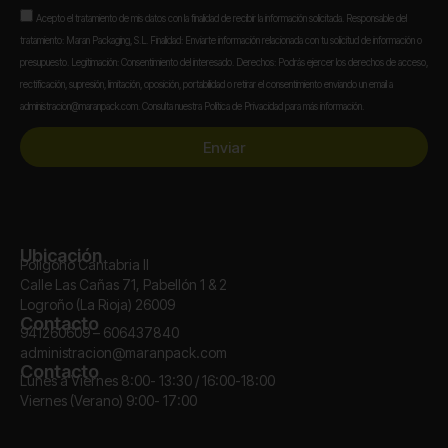
Aceptación
Acepto el tratamiento de mis datos con la finalidad de recibir la información solicitada. Responsable del
tratamiento: Maran Packaging, S.L. Finalidad: Enviarte información relacionada con tu solicitud de información o
presupuesto. Legitimación: Consentimiento del interesado. Derechos: Podrás ejercer los derechos de acceso,
rectificación, supresión, limitación, oposición, portabilidad o retirar el consentimiento enviando un email a
administracion@maranpack.com. Consulta nuestra Política de Privacidad para más información.
Enviar
Ubicación
Polígono Cantabria II
Calle Las Cañas 71, Pabellón 1 & 2
Logroño (La Rioja) 26009
Contacto
941260609 – 606437840
administracion@maranpack.com
Contacto
Lunes a Viernes 8:00- 13:30 / 16:00-18:00
Viernes (Verano) 9:00- 17:00