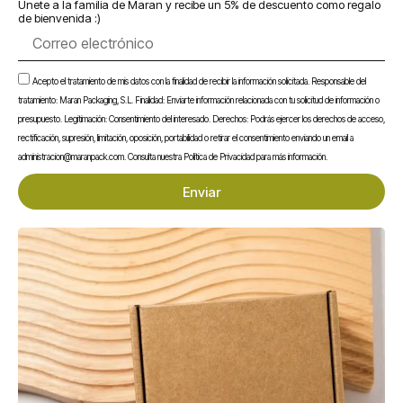
Únete a la familia de Maran y recibe un 5% de descuento como regalo
de bienvenida :)
Correo
Te puede interesar...
electrónico
Aceptación
Acepto el tratamiento de mis datos con la finalidad de recibir la información solicitada. Responsable del
tratamiento: Maran Packaging, S.L. Finalidad: Enviarte información relacionada con tu solicitud de información o
presupuesto. Legitimación: Consentimiento del interesado. Derechos: Podrás ejercer los derechos de acceso,
rectificación, supresión, limitación, oposición, portabilidad o retirar el consentimiento enviando un email a
administracion@maranpack.com. Consulta nuestra Política de Privacidad para más información.
Enviar
En stock
En stock
Envase Sándwich Kraft
Agitador de Madera
con Ventana
Enfundado 140 mm
0,20
€
0,01
€
Sin IVA
Sin IVA