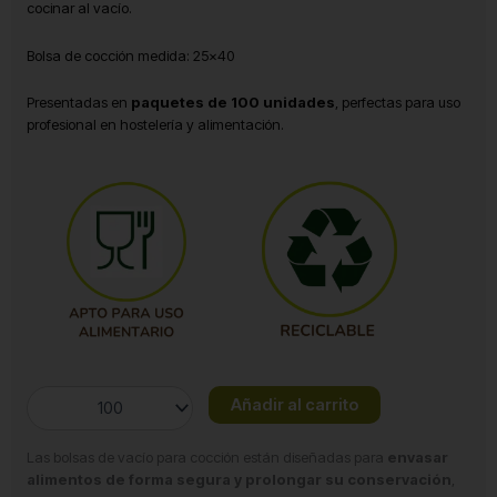
cocinar al vacío.
Bolsa de cocción medida: 25×40
Presentadas en
paquetes de 100 unidades
, perfectas para uso
profesional en hostelería y alimentación.
Bolsa
Añadir al carrito
de
cocción
Las bolsas de vacío para cocción están diseñadas para
envasar
25x40
alimentos de forma segura y prolongar su conservación
,
cantidad