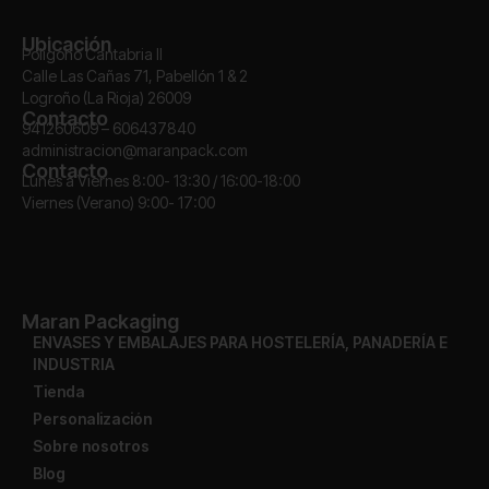
Ubicación
Polígono Cantabria II
Calle Las Cañas 71, Pabellón 1 & 2
Logroño (La Rioja) 26009
Contacto
941260609 – 606437840
administracion@maranpack.com
Contacto
Lunes a Viernes 8:00- 13:30 / 16:00-18:00
Viernes (Verano) 9:00- 17:00
Maran Packaging
ENVASES Y EMBALAJES PARA HOSTELERÍA, PANADERÍA E
INDUSTRIA
Tienda
Personalización
Sobre nosotros
Blog