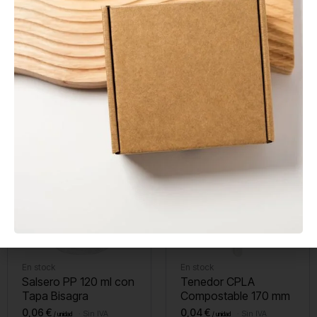
En stock
En stock
Envase Sándwich Kraft
Agitador de Madera
con Ventana
Enfundado 140 mm
0,20
€
0,01
€
Sin IVA
Sin IVA
En stock
En stock
Salsero PP 120 ml con
Tenedor CPLA
Tapa Bisagra
Compostable 170 mm
0,06
€
0,04
€
Sin IVA
Sin IVA