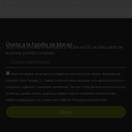
Únete a la familia de Maran
Suscríbete a nuestra newsletter y recibe un 5% de descuento en
tu primer pedido completo.
Correo
electrónico
Aceptación
Acepto el tratamiento de mis datos con la finalidad de recibir la información solicitada. Responsable del
tratamiento: Maran Packaging, S.L. Finalidad: Enviarte información relacionada con tu solicitud de información o
presupuesto. Legitimación: Consentimiento del interesado. Derechos: Podrás ejercer los derechos de acceso,
rectificación, supresión, limitación, oposición, portabilidad o retirar el consentimiento enviando un email a
administracion@maranpack.com. Consulta nuestra Política de Privacidad para más información.
Enviar