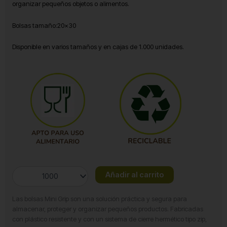
organizar pequeños objetos o alimentos.
Bolsas tamaño:20×30
Disponible en varios tamaños y en cajas de 1.000 unidades.
Bolsa
Añadir al carrito
con
cierre
Las bolsas Mini Grip son una solución práctica y segura para
ZIP
almacenar, proteger y organizar pequeños productos. Fabricadas
20x30
con plástico resistente y con un sistema de cierre hermético tipo zip,
cantidad