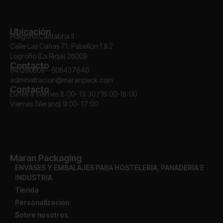
Ubicación
Polígono Cantabria II
Calle Las Cañas 71, Pabellón 1 & 2
Logroño (La Rioja) 26009
Contacto
941260609 – 606437840
administracion@maranpack.com
Contacto
Lunes a Viernes 8:00- 13:30 / 16:00-18:00
Viernes (Verano) 9:00- 17:00
Maran Packaging
ENVASES Y EMBALAJES PARA HOSTELERÍA, PANADERÍA E
INDUSTRIA
Tienda
Personalización
Sobre nosotros