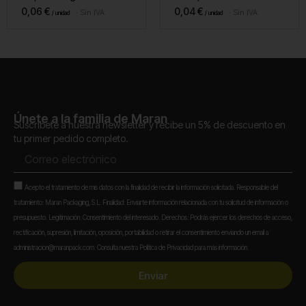
0,06
€
0,04
€
Sin IVA
Sin IVA
Únete a la familia de Maran
Suscríbete a nuestra newsletter y recibe un 5% de descuento en
tu primer pedido completo.
Correo
electrónico
Aceptación
Acepto el tratamiento de mis datos con la finalidad de recibir la información solicitada. Responsable del
tratamiento: Maran Packaging, S.L. Finalidad: Enviarte información relacionada con tu solicitud de información o
presupuesto. Legitimación: Consentimiento del interesado. Derechos: Podrás ejercer los derechos de acceso,
rectificación, supresión, limitación, oposición, portabilidad o retirar el consentimiento enviando un email a
administracion@maranpack.com. Consulta nuestra Política de Privacidad para más información.
Enviar