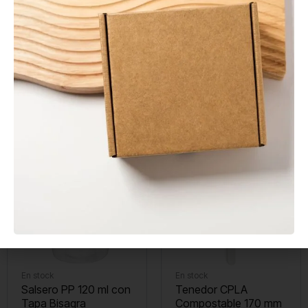
En stock
En stock
Envase Sándwich Kraft
Agitador de Madera
con Ventana
Enfundado 140 mm
0,20
€
0,01
€
Sin IVA
Sin IVA
En stock
En stock
Salsero PP 120 ml con
Tenedor CPLA
Tapa Bisagra
Compostable 170 mm