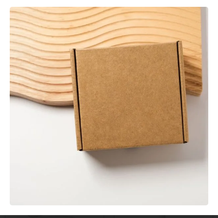
Te puede interesar...
En stock
En stock
Envase Sándwich Kraft
Agitador de Madera
con Ventana
Enfundado 140 mm
0,20
€
0,01
€
Sin IVA
Sin IVA