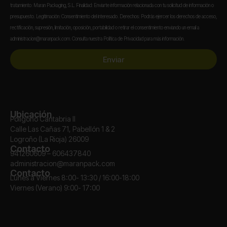
tratamiento: Maran Packaging, S.L. Finalidad: Enviarte información relacionada con tu solicitud de información o
presupuesto. Legitimación: Consentimiento del interesado. Derechos: Podrás ejercer los derechos de acceso,
rectificación, supresión, limitación, oposición, portabilidad o retirar el consentimiento enviando un email a
administracion@maranpack.com. Consulta nuestra Política de Privacidad para más información.
Enviar
Ubicación
Polígono Cantabria II
Calle Las Cañas 71, Pabellón 1 & 2
Logroño (La Rioja) 26009
Contacto
941260609 – 606437840
administracion@maranpack.com
Contacto
Lunes a Viernes 8:00- 13:30 / 16:00-18:00
Viernes (Verano) 9:00- 17:00