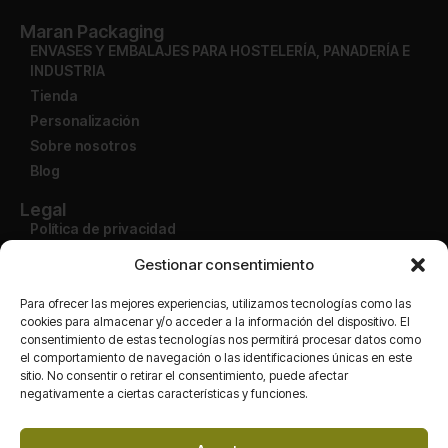
Maran Packaging
ENVASES Y EMBALAJES PARA HOSTELERÍA, PANADERÍA E
INDUSTRIA
Tienda
Personalización
Sobre nosotros
Blog
Legal
Política de privacidad
Aviso legal
Gestionar consentimiento
Condiciones de uso
Política de devolución
Para ofrecer las mejores experiencias, utilizamos tecnologías como las
cookies para almacenar y/o acceder a la información del dispositivo. El
consentimiento de estas tecnologías nos permitirá procesar datos como
Cuenta
el comportamiento de navegación o las identificaciones únicas en este
Mi cuenta
sitio. No consentir o retirar el consentimiento, puede afectar
Finalizar compra
negativamente a ciertas características y funciones.
Carrito
Tienda