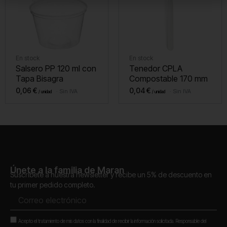
En stock
En stock
Salsero PP 120 ml con
Tenedor CPLA
Tapa Bisagra
Compostable 170 mm
0,06
€
0,04
€
Sin IVA
Sin IVA
Únete a la familia de Maran
Suscríbete a nuestra newsletter y recibe un 5% de descuento en
tu primer pedido completo.
Correo
electrónico
Aceptación
Acepto el tratamiento de mis datos con la finalidad de recibir la información solicitada. Responsable del