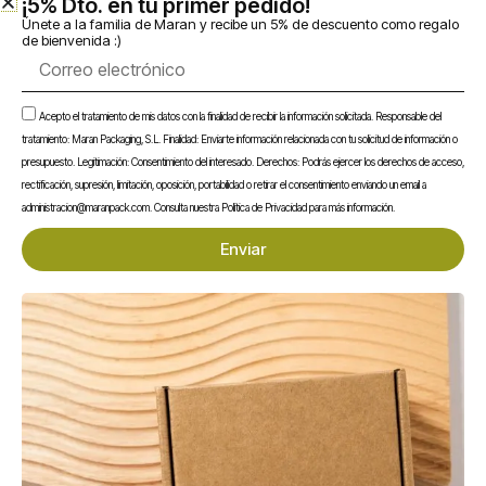
¡5% Dto. en tu primer pedido!​
práctica y económica para empresas del sector alimentario.
Únete a la familia de Maran y recibe un 5% de descuento como regalo
de bienvenida :)
Correo
electrónico
Te puede interesar...
Aceptación
Acepto el tratamiento de mis datos con la finalidad de recibir la información solicitada. Responsable del
tratamiento: Maran Packaging, S.L. Finalidad: Enviarte información relacionada con tu solicitud de información o
presupuesto. Legitimación: Consentimiento del interesado. Derechos: Podrás ejercer los derechos de acceso,
rectificación, supresión, limitación, oposición, portabilidad o retirar el consentimiento enviando un email a
administracion@maranpack.com. Consulta nuestra Política de Privacidad para más información.
Enviar
En stock
En stock
Envase Sándwich Kraft
Agitador de Madera
con Ventana
Enfundado 140 mm
0,20
€
0,01
€
Sin IVA
Sin IVA