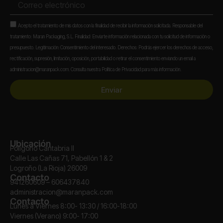
electrónico
Aceptación
Acepto el tratamiento de mis datos con la finalidad de recibir la información solicitada. Responsable del
tratamiento: Maran Packaging, S.L. Finalidad: Enviarte información relacionada con tu solicitud de información o
presupuesto. Legitimación: Consentimiento del interesado. Derechos: Podrás ejercer los derechos de acceso,
rectificación, supresión, limitación, oposición, portabilidad o retirar el consentimiento enviando un email a
administracion@maranpack.com. Consulta nuestra Política de Privacidad para más información.
Enviar
Ubicación
Polígono Cantabria II
Calle Las Cañas 71, Pabellón 1 & 2
Logroño (La Rioja) 26009
Contacto
941260609 – 606437840
administracion@maranpack.com
Contacto
Lunes a Viernes 8:00- 13:30 / 16:00-18:00
Viernes (Verano) 9:00- 17:00