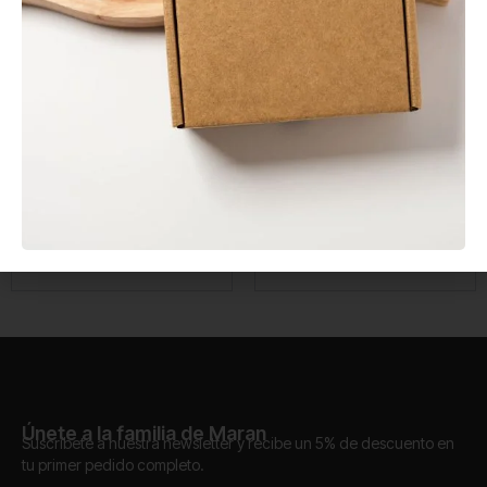
En stock
En stock
Salsero PP 120 ml con
Tenedor CPLA
Tapa Bisagra
Compostable 170 mm
0,06
€
0,04
€
Sin IVA
Sin IVA
Únete a la familia de Maran
Suscríbete a nuestra newsletter y recibe un 5% de descuento en
tu primer pedido completo.
Correo