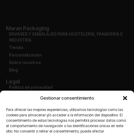
Maran Packaging
ENVASES Y EMBALAJES PARA HOSTELERÍA, PANADERÍA E
INDUSTRIA
Tienda
Personalización
Sobre nosotros
Blog
Legal
Política de privacidad
Aviso legal
Gestionar consentimiento
Condiciones de uso
Política de devolución
Para ofrecer las mejores experiencias, utilizamos tecnologías como las
cookies para almacenar y/o acceder a la información del dispositivo. El
consentimiento de estas tecnologías nos permitirá procesar datos como
Cuenta
el comportamiento de navegación o las identificaciones únicas en este
Mi cuenta
sitio. No consentir o retirar el consentimiento, puede afectar