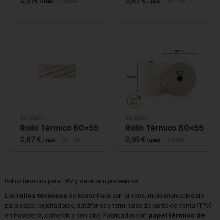
0,51
€
0,67
€
Sin IVA
Sin IVA
En stock
En stock
Rollo Térmico 60×55
Rollo Térmico 80×55
0,67
€
0,95
€
Sin IVA
Sin IVA
Rollos térmicos para TPV y datáfono profesional
Los
rollos térmicos
de MaranPack son el consumible imprescindible
para cajas registradoras, datáfonos y terminales de punto de venta (TPV)
en hostelería, comercio y servicios. Fabricados con
papel térmico de